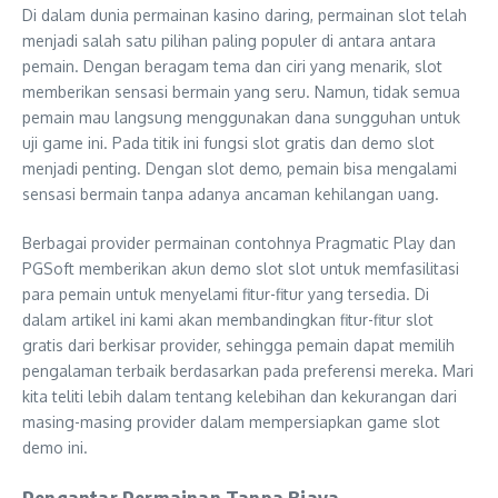
Di dalam dunia permainan kasino daring, permainan slot telah
menjadi salah satu pilihan paling populer di antara antara
pemain. Dengan beragam tema dan ciri yang menarik, slot
memberikan sensasi bermain yang seru. Namun, tidak semua
pemain mau langsung menggunakan dana sungguhan untuk
uji game ini. Pada titik ini fungsi slot gratis dan demo slot
menjadi penting. Dengan slot demo, pemain bisa mengalami
sensasi bermain tanpa adanya ancaman kehilangan uang.
Berbagai provider permainan contohnya Pragmatic Play dan
PGSoft memberikan akun demo slot slot untuk memfasilitasi
para pemain untuk menyelami fitur-fitur yang tersedia. Di
dalam artikel ini kami akan membandingkan fitur-fitur slot
gratis dari berkisar provider, sehingga pemain dapat memilih
pengalaman terbaik berdasarkan pada preferensi mereka. Mari
kita teliti lebih dalam tentang kelebihan dan kekurangan dari
masing-masing provider dalam mempersiapkan game slot
demo ini.
Pengantar Permainan Tanpa Biaya