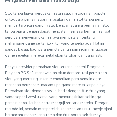
Slot tanpa biaya merupakan salah satu metode nan populer
untuk para pemain agar merasakan game slot tanpa perlu
mempertaruhkan uang nyata. Dengan adanya permainan slot
tanpa biaya, pemain dapat mengalami sensasi bermain sangat
seru dan menyenangkan seraya mempelajari tentang
mekanisme game serta fitur-fitur yang tersedia ada. Hal ini
sangat krusial bagi para pemula yang ingin ingin menguasai
game sebelum mereka melakukan taruhan dari uang asli.
Banyak provider permainan slot terkenal seperti Pragmatic
Play dan PG Soft menawarkan akun demonstrasi permainan
slot, yang memungkinkan memberikan para pemain agar
mencoba bermacam-macam tipe game mereka tanpa biaya.
Permainan slot demonstrasi ini hadir dengan fitur fitur yang
sama seperti versi utama, yang memungkinkan sehingga
pemain dapat latihan serta menguji rencana mereka. Dengan
metode ini, pemain memperoleh kesempatan untuk menjelajahi
bermacam-macam jenis tema dan fitur bonus sebelumnya