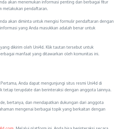
Anda akan menemukan informasi penting dan berbagai fitur
m melakukan pendaftaran.
Anda akan diminta untuk mengisi formulir pendaftaran dengan
ua informasi yang Anda masukkan adalah benar untuk
ang dikirim oleh Uni4d. Klik tautan tersebut untuk
berbagai manfaat yang ditawarkan oleh komunitas ini.
Pertama, Anda dapat mengunjungi situs resmi Uni4d di
uk tetap terupdate dan berinteraksi dengan anggota lainnya.
ide, bertanya, dan mendapatkan dukungan dari anggota
ahaman mengenai berbagai topik yang berkaitan dengan
i4d.com
. Melalui platform ini, Anda bisa berinteraksi secara