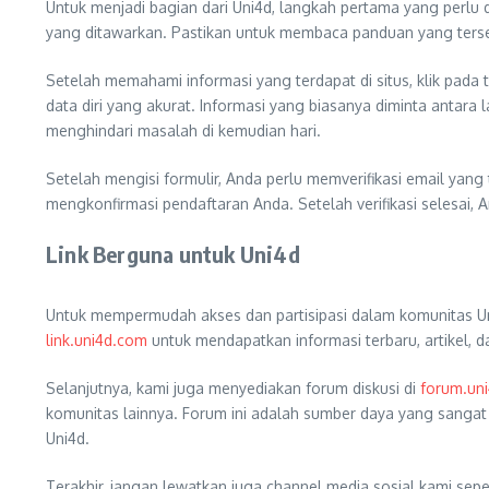
Untuk menjadi bagian dari Uni4d, langkah pertama yang perlu 
yang ditawarkan. Pastikan untuk membaca panduan yang ters
Setelah memahami informasi yang terdapat di situs, klik pada
data diri yang akurat. Informasi yang biasanya diminta antar
menghindari masalah di kemudian hari.
Setelah mengisi formulir, Anda perlu memverifikasi email yang 
mengkonfirmasi pendaftaran Anda. Setelah verifikasi selesai,
Link Berguna untuk Uni4d
Untuk mempermudah akses dan partisipasi dalam komunitas Uni
link.uni4d.com
untuk mendapatkan informasi terbaru, artikel, d
Selanjutnya, kami juga menyediakan forum diskusi di
forum.un
komunitas lainnya. Forum ini adalah sumber daya yang san
Uni4d.
Terakhir, jangan lewatkan juga channel media sosial kami sep