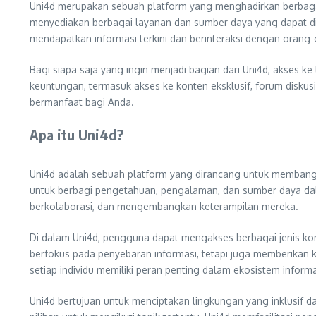
Uni4d merupakan sebuah platform yang menghadirkan berbagai 
menyediakan berbagai layanan dan sumber daya yang dapat dia
mendapatkan informasi terkini dan berinteraksi dengan orang
Bagi siapa saja yang ingin menjadi bagian dari Uni4d, akses 
keuntungan, termasuk akses ke konten eksklusif, forum diskusi
bermanfaat bagi Anda.
Apa itu Uni4d?
Uni4d adalah sebuah platform yang dirancang untuk memban
untuk berbagi pengetahuan, pengalaman, dan sumber daya dala
berkolaborasi, dan mengembangkan keterampilan mereka.
Di dalam Uni4d, pengguna dapat mengakses berbagai jenis konte
berfokus pada penyebaran informasi, tetapi juga memberikan
setiap individu memiliki peran penting dalam ekosistem informas
Uni4d bertujuan untuk menciptakan lingkungan yang inklusif d