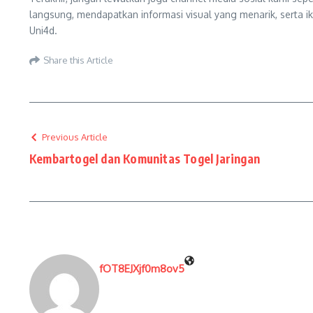
langsung, mendapatkan informasi visual yang menarik, serta i
Uni4d.
Share this Article
Previous Article
Kembartogel dan Komunitas Togel Jaringan
fOT8EJXjf0m8ov5