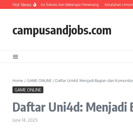
Skip to content
Hot News
Berkat Dewi 4D:Cerita Sukses dari Beberapa Pemenang
Kesalahan Umum yan
campusandjobs.com
Home
/
GAME ONLINE
/
Daftar Uni4d: Menjadi Bagian dari Komunita
GAME ONLINE
Daftar Uni4d: Menjadi 
June 14, 2025