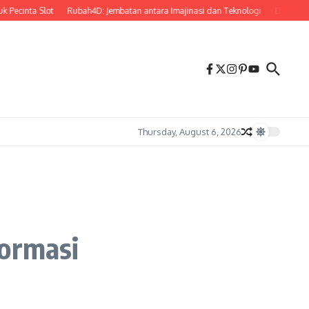
 Pecinta Slot
Rubah4D: Jembatan antara Imajinasi dan Teknologi
Dari Pemul
Thursday, August 6, 2026
formasi