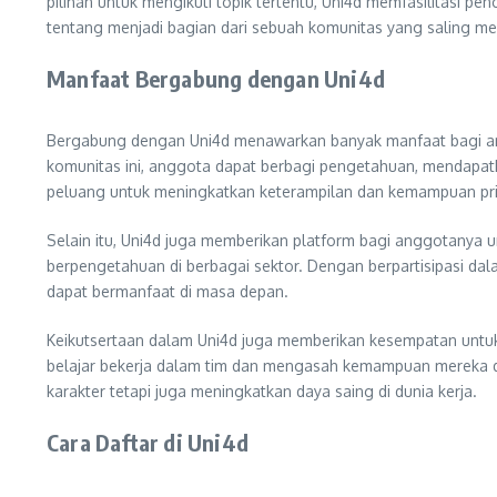
pilihan untuk mengikuti topik tertentu, Uni4d memfasilitasi p
tentang menjadi bagian dari sebuah komunitas yang saling m
Manfaat Bergabung dengan Uni4d
Bergabung dengan Uni4d menawarkan banyak manfaat bagi an
komunitas ini, anggota dapat berbagi pengetahuan, mendapat
peluang untuk meningkatkan keterampilan dan kemampuan pri
Selain itu, Uni4d juga memberikan platform bagi anggotanya un
berpengetahuan di berbagai sektor. Dengan berpartisipasi d
dapat bermanfaat di masa depan.
Keikutsertaan dalam Uni4d juga memberikan kesempatan untu
belajar bekerja dalam tim dan mengasah kemampuan mereka
karakter tetapi juga meningkatkan daya saing di dunia kerja.
Cara Daftar di Uni4d