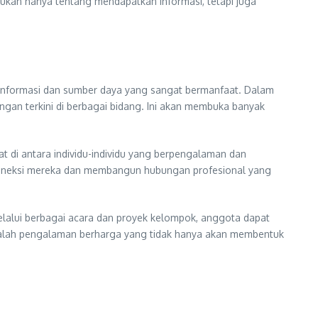
 bukan hanya tentang mendapatkan informasi, tetapi juga
informasi dan sumber daya yang sangat bermanfaat. Dalam
gan terkini di berbagai bidang. Ini akan membuka banyak
at di antara individu-individu yang berpengalaman dan
 koneksi mereka dan membangun hubungan profesional yang
alui berbagai acara dan proyek kelompok, anggota dapat
alah pengalaman berharga yang tidak hanya akan membentuk