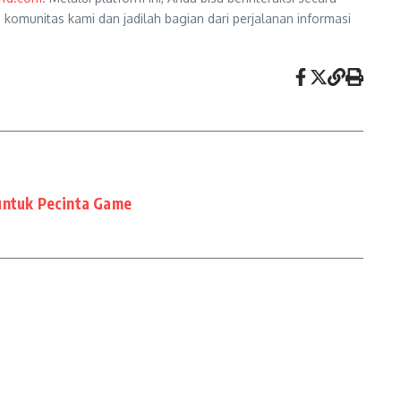
komunitas kami dan jadilah bagian dari perjalanan informasi
untuk Pecinta Game