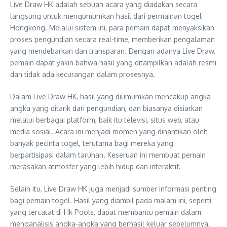
Live Draw HK adalah sebuah acara yang diadakan secara
langsung untuk mengumumkan hasil dari permainan togel
Hongkong. Melalui sistem ini, para pemain dapat menyaksikan
proses pengundian secara real-time, memberikan pengalaman
yang mendebarkan dan transparan. Dengan adanya Live Draw,
pemain dapat yakin bahwa hasil yang ditampilkan adalah resmi
dan tidak ada kecurangan dalam prosesnya.
Dalam Live Draw HK, hasil yang diumumkan mencakup angka-
angka yang ditarik dari pengundian, dan biasanya disiarkan
melalui berbagai platform, baik itu televisi, situs web, atau
media sosial. Acara ini menjadi momen yang dinantikan oleh
banyak pecinta togel, terutama bagi mereka yang
berpartisipasi dalam taruhan. Keseruan ini membuat pemain
merasakan atmosfer yang lebih hidup dan interaktif.
Selain itu, Live Draw HK juga menjadi sumber informasi penting
bagi pemain togel. Hasil yang diambil pada malam ini, seperti
yang tercatat di Hk Pools, dapat membantu pemain dalam
menganalisis angka-angka yang berhasil keluar sebelumnya.