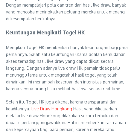
Dengan mempelajari pola dan tren dari hasil live draw, banyak
yang mencoba meningkatkan peluang mereka untuk menang
di kesempatan berikutnya.
Keuntungan Mengikuti Togel HK
Mengikuti Togel HK memberikan banyak keuntungan bagi para
pemainnya. Salah satu keuntungan utama adalah kemudahan
akses terhadap hasil live draw yang dapat diikuti secara
langsung. Dengan adanya live draw HK, pemain tidak perlu
menunggu lama untuk mengetahui hasil togel yang telah
dimainkan. Ini menambah keseruan dan intensitas permainan,
karena semua orang bisa melihat hasilnya secara real-time.
Selain itu, Togel HK juga dikenal karena transparansi dan
keadilannya.
Live Draw Hongkong
Hasil yang dikeluarkan
melalui live draw Hongkong dilakukan secara terbuka dan
dapat dipertanggungjawabkan. Hal ini memberikan rasa aman
dan kepercayaan bagi para pemain, karena mereka tahu