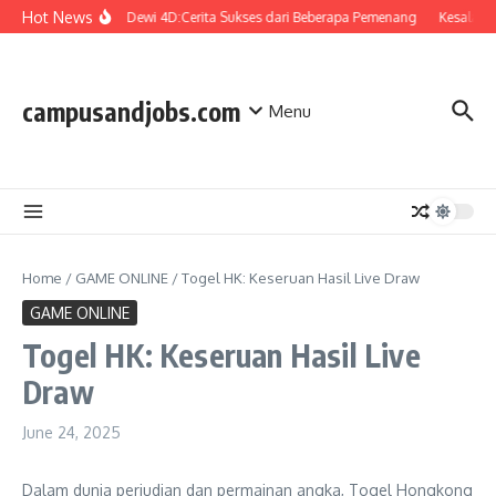
Skip to content
Hot News
Berkat Dewi 4D:Cerita Sukses dari Beberapa Pemenang
Kesalaha
campusandjobs.com
Menu
Home
/
GAME ONLINE
/
Togel HK: Keseruan Hasil Live Draw
GAME ONLINE
Togel HK: Keseruan Hasil Live
Draw
June 24, 2025
Dalam dunia perjudian dan permainan angka, Togel Hongkong