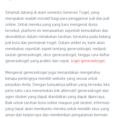
Selamat datang di alam semesta Generasi Togel, yang
merupakan wadah inovatif bagi para penggemar judi dan judi
online. Untuk mereka yang yang baru mengenal dunia
tersebut, platform ini menawarkan sejumlah kemudahan dan
aksesibilitas dalam melakukan taruhan, terutama pada bidang
judi bola dan permainan togel. Dalam artikel ini, kami akan
membahas sejumlah aspek tentang generasitogel, meliputi
tautan generasitogel, situs generasitogel, hingga cara daftar
generasitogel yang praktis dan cepat.
login generasitogel
Mengenal generasitogel juga menandakan mengetahui
betapa pentingnya memilih website yang sesuai untuk
perjudian Anda. Dengan banyaknya pilihan yang tersedia, kita
perlu tahu cara menemukan link alternatif generasitogel dan
agen sbobet yang dapat diandalkan yang dapat dipercaya.
Baik untuk taruhan bola online maupun judi sbobet, informasi
yang tepat akan membantu mereka untuk memilih situs yang
aman dan terpercaya dan memberikan pengalaman bermain