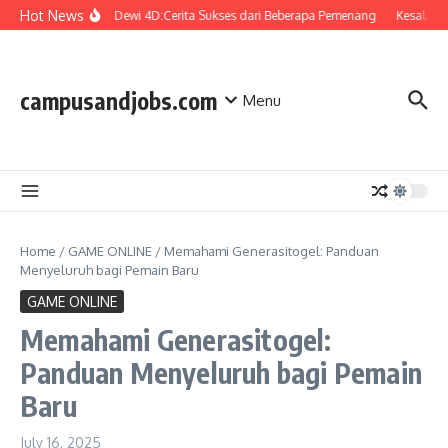
Skip to content
Hot News
Berkat Dewi 4D:Cerita Sukses dari Beberapa Pemenang
Kesalahan
campusandjobs.com
Menu
Home
/
GAME ONLINE
/
Memahami Generasitogel: Panduan
Menyeluruh bagi Pemain Baru
GAME ONLINE
Memahami Generasitogel:
Panduan Menyeluruh bagi Pemain
Baru
July 16, 2025