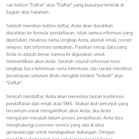
cari button "Daftar" atau "Daftar" yang biasanya terletak di
bagian atas halaman.
Setelah menekan button daftar, Anda akan diarahkan
diarahkan ke formulir pendaftaran. Isilah semua informasi yang
diperlukan, misalnya nama lengkap Anda, alamat email, nomor
telepon, dan informasi tambahan. Pastikan setiap data yang
Anda isi adalah benar, karena ini digunakan untuk
memverifikasi akun Anda. Setelah seluruh informasi terisi
lengkap, baca ketentuan serta ketentuan, lalu tandai checkbox
persetujuan sebelum Anda mengklik tombol "Submit" atau
"Daftar".
Setelah mendaftar, Anda akan menerima tautan konfirmasi
pendaftaran dari email atau SMS. Silakan ikuti petunjuk yang
tercantum untuk mengaktifkan akun Anda. Jika Anda
mengalami masalah dalam proses pendaftaran, Anda bisa
menghubungi customer service yang ada di situs
generasitogel untuk mendapatkan dukungan. Dengan