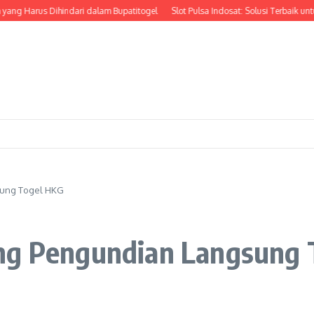
ng Harus Dihindari dalam Bupatitogel
Slot Pulsa Indosat: Solusi Terbaik untuk
sung Togel HKG
ang Pengundian Langsung 