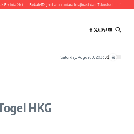
 Pecinta Slot
Rubah4D: Jembatan antara Imajinasi dan Teknologi
Dari Pemul
Saturday, August 8, 2026
Togel HKG