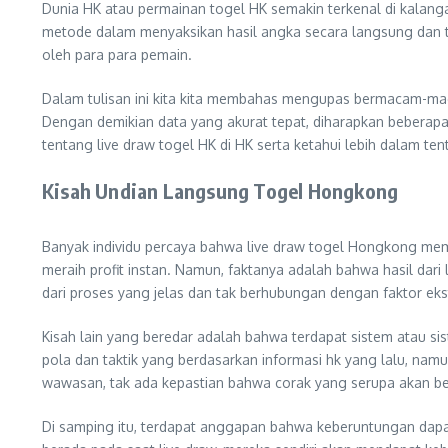
Dunia HK atau permainan togel HK semakin terkenal di kalanga
metode dalam menyaksikan hasil angka secara langsung dan ter
oleh para para pemain.
Dalam tulisan ini kita kita membahas mengupas bermacam-maca
Dengan demikian data yang akurat tepat, diharapkan beberapa
tentang live draw togel HK di HK serta ketahui lebih dalam 
Kisah Undian Langsung Togel Hongkong
Banyak individu percaya bahwa live draw togel Hongkong memi
meraih profit instan. Namun, faktanya adalah bahwa hasil dar
dari proses yang jelas dan tak berhubungan dengan faktor ek
Kisah lain yang beredar adalah bahwa terdapat sistem atau 
pola dan taktik yang berdasarkan informasi hk yang lalu, na
wawasan, tak ada kepastian bahwa corak yang serupa akan be
Di samping itu, terdapat anggapan bahwa keberuntungan dapat