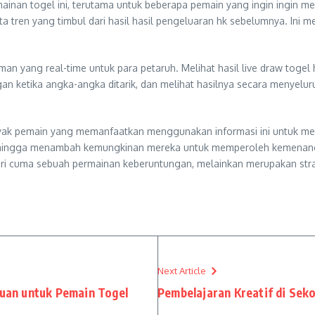
nan togel ini, terutama untuk beberapa pemain yang ingin ingin m
 tren yang timbul dari hasil hasil pengeluaran hk sebelumnya. Ini
an yang real-time untuk para petaruh. Melihat hasil live draw tog
 ketika angka-angka ditarik, dan melihat hasilnya secara menyelur
ak pemain yang memanfaatkan menggunakan informasi ini untuk meni
hingga menambah kemungkinan mereka untuk memperoleh kemenangan d
ri cuma sebuah permainan keberuntungan, melainkan merupakan strate
Next Article
uan untuk Pemain Togel
Pembelajaran Kreatif di Se