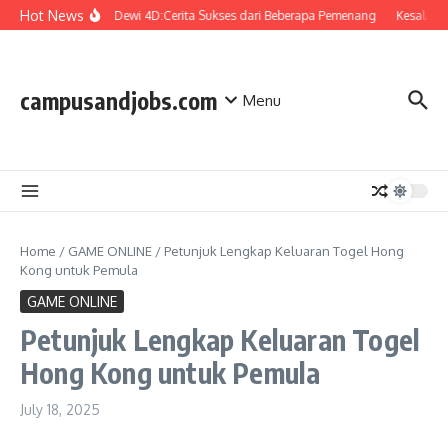
Skip to content
Hot News
Berkat Dewi 4D:Cerita Sukses dari Beberapa Pemenang
Kesalahan
campusandjobs.com
Menu
Home
/
GAME ONLINE
/
Petunjuk Lengkap Keluaran Togel Hong
Kong untuk Pemula
GAME ONLINE
Petunjuk Lengkap Keluaran Togel
Hong Kong untuk Pemula
July 18, 2025