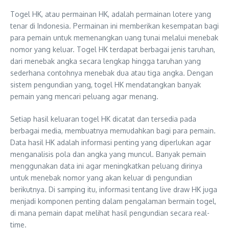
Togel HK, atau permainan HK, adalah permainan lotere yang
tenar di Indonesia. Permainan ini memberikan kesempatan bagi
para pemain untuk memenangkan uang tunai melalui menebak
nomor yang keluar. Togel HK terdapat berbagai jenis taruhan,
dari menebak angka secara lengkap hingga taruhan yang
sederhana contohnya menebak dua atau tiga angka. Dengan
sistem pengundian yang, togel HK mendatangkan banyak
pemain yang mencari peluang agar menang.
Setiap hasil keluaran togel HK dicatat dan tersedia pada
berbagai media, membuatnya memudahkan bagi para pemain.
Data hasil HK adalah informasi penting yang diperlukan agar
menganalisis pola dan angka yang muncul. Banyak pemain
menggunakan data ini agar meningkatkan peluang dirinya
untuk menebak nomor yang akan keluar di pengundian
berikutnya. Di samping itu, informasi tentang live draw HK juga
menjadi komponen penting dalam pengalaman bermain togel,
di mana pemain dapat melihat hasil pengundian secara real-
time.