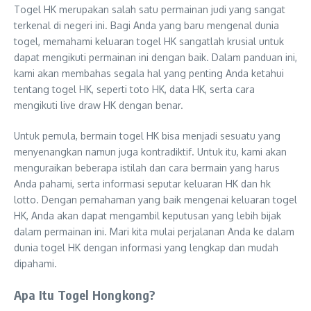
Togel HK merupakan salah satu permainan judi yang sangat
terkenal di negeri ini. Bagi Anda yang baru mengenal dunia
togel, memahami keluaran togel HK sangatlah krusial untuk
dapat mengikuti permainan ini dengan baik. Dalam panduan ini,
kami akan membahas segala hal yang penting Anda ketahui
tentang togel HK, seperti toto HK, data HK, serta cara
mengikuti live draw HK dengan benar.
Untuk pemula, bermain togel HK bisa menjadi sesuatu yang
menyenangkan namun juga kontradiktif. Untuk itu, kami akan
menguraikan beberapa istilah dan cara bermain yang harus
Anda pahami, serta informasi seputar keluaran HK dan hk
lotto. Dengan pemahaman yang baik mengenai keluaran togel
HK, Anda akan dapat mengambil keputusan yang lebih bijak
dalam permainan ini. Mari kita mulai perjalanan Anda ke dalam
dunia togel HK dengan informasi yang lengkap dan mudah
dipahami.
Apa Itu Togel Hongkong?