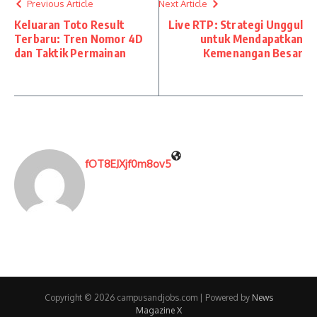
Previous Article
Next Article
Keluaran Toto Result
Live RTP: Strategi Unggul
Terbaru: Tren Nomor 4D
untuk Mendapatkan
dan Taktik Permainan
Kemenangan Besar
fOT8EJXjf0m8ov5
Copyright © 2026 campusandjobs.com | Powered by
News
Magazine X