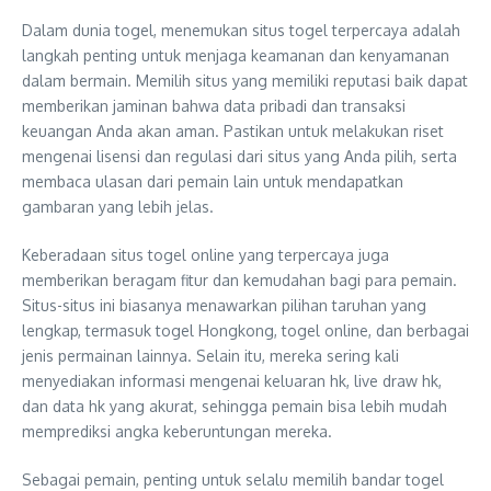
Dalam dunia togel, menemukan situs togel terpercaya adalah
langkah penting untuk menjaga keamanan dan kenyamanan
dalam bermain. Memilih situs yang memiliki reputasi baik dapat
memberikan jaminan bahwa data pribadi dan transaksi
keuangan Anda akan aman. Pastikan untuk melakukan riset
mengenai lisensi dan regulasi dari situs yang Anda pilih, serta
membaca ulasan dari pemain lain untuk mendapatkan
gambaran yang lebih jelas.
Keberadaan situs togel online yang terpercaya juga
memberikan beragam fitur dan kemudahan bagi para pemain.
Situs-situs ini biasanya menawarkan pilihan taruhan yang
lengkap, termasuk togel Hongkong, togel online, dan berbagai
jenis permainan lainnya. Selain itu, mereka sering kali
menyediakan informasi mengenai keluaran hk, live draw hk,
dan data hk yang akurat, sehingga pemain bisa lebih mudah
memprediksi angka keberuntungan mereka.
Sebagai pemain, penting untuk selalu memilih bandar togel