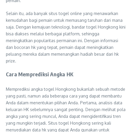
pemain.
Selain itu, ada banyak situs togel online yang menawarkan
kemudahan bagi pemain untuk memasang taruhan dari mana
saja. Dengan kemajuan teknologi, bandar togel Hongkong kini
bisa diakses melalui berbagai platform, sehingga
meningkatkan popularitas permainan ini. Dengan informasi
dan bocoran hk yang tepat, pemain dapat meningkatkan
peluang mereka dalam memenangkan hadiah besar dari hk
prize.
Cara Memprediksi Angka HK
Memprediksi angka togel Hongkong bukanlah sebuah metode
yang pasti, namun ada beberapa cara yang dapat membantu
Anda dalam menentukan pilihan Anda. Pertama, analisis data
keluaran HK sebelumnya sangat penting. Dengan melihat pola
angka yang sering muncul, Anda dapat mengidentifikasi tren
yang mungkin terjadi. Situs togel Hongkong sering kali
menyediakan data hk yang dapat Anda gunakan untuk