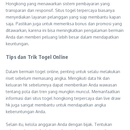
Hongkong yang menawarkan sistem pembayaran yang
transparan dan responsif. Situs togel terpercaya biasanya
menyediakan layanan pelanggan yang siap membantu kapan
saja. Pastikan juga untuk memeriksa bonus dan promosi yang
ditawarkan, karena ini bisa meningkatkan pengalaman bermain
Anda dan memberi peluang lebih besar dalam mendapatkan
keuntungan.
Tips dan Trik Togel Online
Dalam bermain togel online, penting untuk selalu melakukan
riset sebelum memasang angka. Mengikuti data hk dan
keluaran hk sebelumnya dapat memberikan Anda wawasan
tentang pola dan tren yang mungkin muncul. Memanfaatkan
informasi dari situs togel hongkong terpercaya dan live draw
hk juga sangat membantu untuk mendapatkan angka
keberuntungan Anda.
Selain itu, kelola anggaran Anda dengan bijak. Tentukan