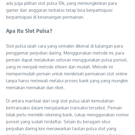
ada juga pilihan slot pulsa 10k, yang memungkinkan para
gamer dari anggaran terbatas tetap bisa berpartisipasi
berpartisipasi di kesenangan permainan.
Apa Itu Slot Pulsa?
Slot pulsa ialah cara yang semakin dikenal di kalangan para
penggemar perjudian daring. Menggunakan metode ini, para
pemain dapat melakukan setoran menggunakan pulsa ponsel,
yang ini menjadi metode efisien dan mudah. Metode ini
mempermudah pemain untuk menikmati permainan slot online
tanpa harus melewati melalui proses bank yang yang mungkin
memakan memakan dan ribet.
Di antara manfaat dari segi slot pulsa ialah kemudahan
bertransaksi dalam menjalankan transaksi tersebut. Pemain
tidak perlu memiliki rekening bank, cukup menggunakan nomor
ponsel yang sudah terdaftar. Selain itu beragam situs
perjudian daring kini menawarkan tautan pulsa slot yang