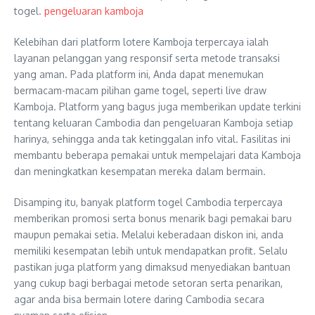
togel.
pengeluaran kamboja
Kelebihan dari platform lotere Kamboja terpercaya ialah
layanan pelanggan yang responsif serta metode transaksi
yang aman. Pada platform ini, Anda dapat menemukan
bermacam-macam pilihan game togel, seperti live draw
Kamboja. Platform yang bagus juga memberikan update terkini
tentang keluaran Cambodia dan pengeluaran Kamboja setiap
harinya, sehingga anda tak ketinggalan info vital. Fasilitas ini
membantu beberapa pemakai untuk mempelajari data Kamboja
dan meningkatkan kesempatan mereka dalam bermain.
Disamping itu, banyak platform togel Cambodia terpercaya
memberikan promosi serta bonus menarik bagi pemakai baru
maupun pemakai setia. Melalui keberadaan diskon ini, anda
memiliki kesempatan lebih untuk mendapatkan profit. Selalu
pastikan juga platform yang dimaksud menyediakan bantuan
yang cukup bagi berbagai metode setoran serta penarikan,
agar anda bisa bermain lotere daring Cambodia secara