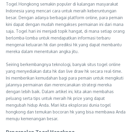
Togel Hongkong semakin populer di kalangan masyarakat
Indonesia yang mencari cara untuk meraih keberuntungan
besar. Dengan adanya berbagai platform online, para pemain
kini dapat dengan mudah mengakses permainan ini dari mana
saja. Togel hari ini menjadi topik hangat, di mana setiap orang
berlomba-lomba untuk mendapatkan informasi terbaru
mengenai keluaran hk dan prediksi hk yang dapat membantu
mereka dalam menentukan angka jitu.
Seiring berkembangnya teknologi, banyak situs togel online
yang menyediakan data hk dan live draw hk secara real-time.
Ini memberikan kemudahan bagi para pemain untuk mengikuti
jalannya permainan dan merencanakan strategi mereka
dengan lebih baik. Dalam artikel ini, kita akan membahas
peluang serta tips untuk meraih hk prize yang dapat
mengubah hidup Anda. Mari kita eksplorasi dunia togel
hongkong dan temukan bocoran hk yang bisa membawa Anda
menuju kemenangan besar.
Pengenalan Togel Hongkong