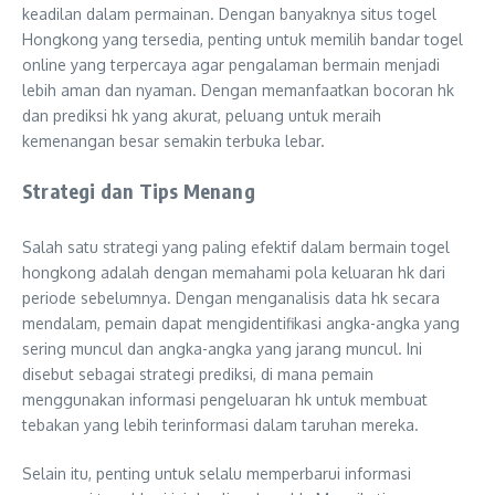
keadilan dalam permainan. Dengan banyaknya situs togel
Hongkong yang tersedia, penting untuk memilih bandar togel
online yang terpercaya agar pengalaman bermain menjadi
lebih aman dan nyaman. Dengan memanfaatkan bocoran hk
dan prediksi hk yang akurat, peluang untuk meraih
kemenangan besar semakin terbuka lebar.
Strategi dan Tips Menang
Salah satu strategi yang paling efektif dalam bermain togel
hongkong adalah dengan memahami pola keluaran hk dari
periode sebelumnya. Dengan menganalisis data hk secara
mendalam, pemain dapat mengidentifikasi angka-angka yang
sering muncul dan angka-angka yang jarang muncul. Ini
disebut sebagai strategi prediksi, di mana pemain
menggunakan informasi pengeluaran hk untuk membuat
tebakan yang lebih terinformasi dalam taruhan mereka.
Selain itu, penting untuk selalu memperbarui informasi