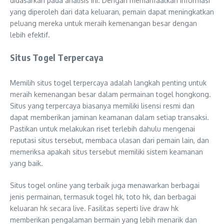
didasarkan pada analisis ini. Dengan memanfaatkan informasi
yang diperoleh dari data keluaran, pemain dapat meningkatkan
peluang mereka untuk meraih kemenangan besar dengan
lebih efektif.
Situs Togel Terpercaya
Memilih situs togel terpercaya adalah langkah penting untuk
meraih kemenangan besar dalam permainan togel hongkong.
Situs yang terpercaya biasanya memiliki lisensi resmi dan
dapat memberikan jaminan keamanan dalam setiap transaksi.
Pastikan untuk melakukan riset terlebih dahulu mengenai
reputasi situs tersebut, membaca ulasan dari pemain lain, dan
memeriksa apakah situs tersebut memiliki sistem keamanan
yang baik.
Situs togel online yang terbaik juga menawarkan berbagai
jenis permainan, termasuk togel hk, toto hk, dan berbagai
keluaran hk secara live. Fasilitas seperti live draw hk
memberikan pengalaman bermain yang lebih menarik dan