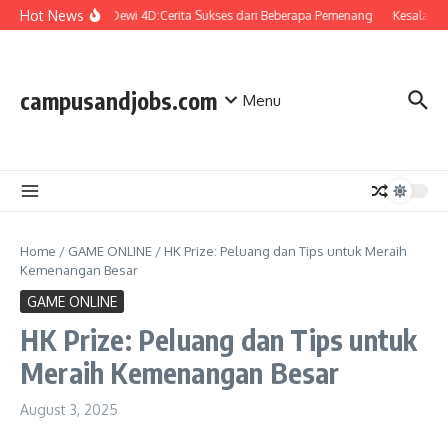
Skip to content
Hot News
Berkat Dewi 4D:Cerita Sukses dari Beberapa Pemenang
Kesalahan
campusandjobs.com
Menu
Home
/
GAME ONLINE
/
HK Prize: Peluang dan Tips untuk Meraih
Kemenangan Besar
GAME ONLINE
HK Prize: Peluang dan Tips untuk
Meraih Kemenangan Besar
August 3, 2025