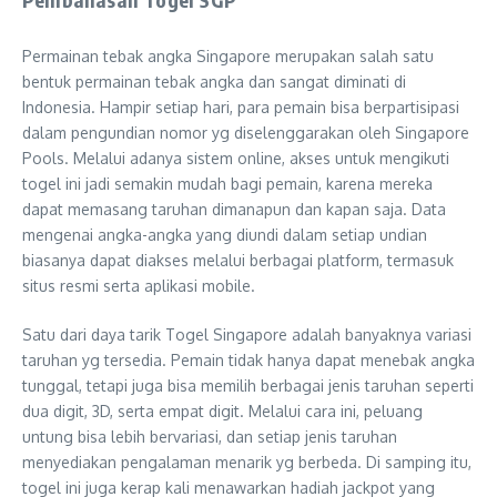
Permainan tebak angka Singapore merupakan salah satu
bentuk permainan tebak angka dan sangat diminati di
Indonesia. Hampir setiap hari, para pemain bisa berpartisipasi
dalam pengundian nomor yg diselenggarakan oleh Singapore
Pools. Melalui adanya sistem online, akses untuk mengikuti
togel ini jadi semakin mudah bagi pemain, karena mereka
dapat memasang taruhan dimanapun dan kapan saja. Data
mengenai angka-angka yang diundi dalam setiap undian
biasanya dapat diakses melalui berbagai platform, termasuk
situs resmi serta aplikasi mobile.
Satu dari daya tarik Togel Singapore adalah banyaknya variasi
taruhan yg tersedia. Pemain tidak hanya dapat menebak angka
tunggal, tetapi juga bisa memilih berbagai jenis taruhan seperti
dua digit, 3D, serta empat digit. Melalui cara ini, peluang
untung bisa lebih bervariasi, dan setiap jenis taruhan
menyediakan pengalaman menarik yg berbeda. Di samping itu,
togel ini juga kerap kali menawarkan hadiah jackpot yang