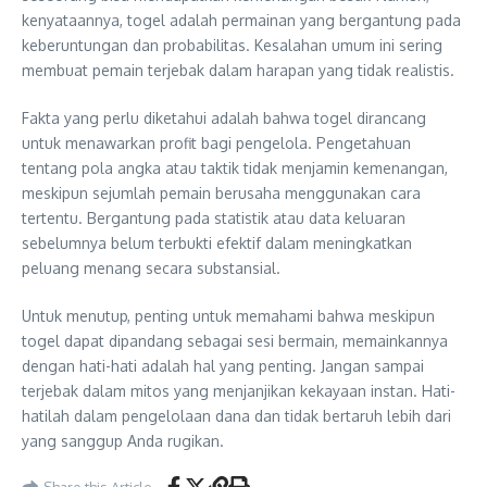
kenyataannya, togel adalah permainan yang bergantung pada
keberuntungan dan probabilitas. Kesalahan umum ini sering
membuat pemain terjebak dalam harapan yang tidak realistis.
Fakta yang perlu diketahui adalah bahwa togel dirancang
untuk menawarkan profit bagi pengelola. Pengetahuan
tentang pola angka atau taktik tidak menjamin kemenangan,
meskipun sejumlah pemain berusaha menggunakan cara
tertentu. Bergantung pada statistik atau data keluaran
sebelumnya belum terbukti efektif dalam meningkatkan
peluang menang secara substansial.
Untuk menutup, penting untuk memahami bahwa meskipun
togel dapat dipandang sebagai sesi bermain, memainkannya
dengan hati-hati adalah hal yang penting. Jangan sampai
terjebak dalam mitos yang menjanjikan kekayaan instan. Hati-
hatilah dalam pengelolaan dana dan tidak bertaruh lebih dari
yang sanggup Anda rugikan.
Share this Article