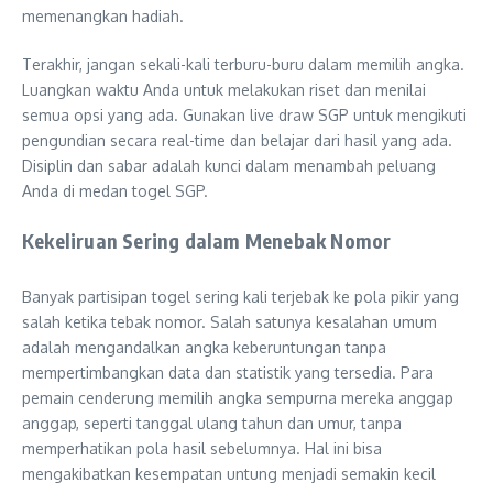
memenangkan hadiah.
Terakhir, jangan sekali-kali terburu-buru dalam memilih angka.
Luangkan waktu Anda untuk melakukan riset dan menilai
semua opsi yang ada. Gunakan live draw SGP untuk mengikuti
pengundian secara real-time dan belajar dari hasil yang ada.
Disiplin dan sabar adalah kunci dalam menambah peluang
Anda di medan togel SGP.
Kekeliruan Sering dalam Menebak Nomor
Banyak partisipan togel sering kali terjebak ke pola pikir yang
salah ketika tebak nomor. Salah satunya kesalahan umum
adalah mengandalkan angka keberuntungan tanpa
mempertimbangkan data dan statistik yang tersedia. Para
pemain cenderung memilih angka sempurna mereka anggap
anggap, seperti tanggal ulang tahun dan umur, tanpa
memperhatikan pola hasil sebelumnya. Hal ini bisa
mengakibatkan kesempatan untung menjadi semakin kecil