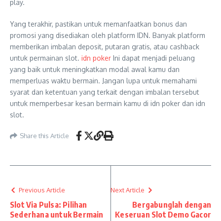
play.
Yang terakhir, pastikan untuk memanfaatkan bonus dan
promosi yang disediakan oleh platform IDN. Banyak platform
memberikan imbalan deposit, putaran gratis, atau cashback
untuk permainan slot.
idn poker
Ini dapat menjadi peluang
yang baik untuk meningkatkan modal awal kamu dan
memperluas waktu bermain. Jangan lupa untuk memahami
syarat dan ketentuan yang terkait dengan imbalan tersebut
untuk memperbesar kesan bermain kamu di idn poker dan idn
slot.
Share this Article
Previous Article
Next Article
Slot Via Pulsa: Pilihan
Bergabunglah dengan
Sederhana untuk Bermain
Keseruan Slot Demo Gacor