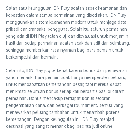
Salah satu keunggulan IDN Play adalah aspek keamanan dan
kepastian dalam semua permainan yang disediakan. IDN Play
menggunakan sistem keamanan modern untuk menjaga data
pribadi dan transaksi pengguna. Selain itu, seluruh permainan
yang ada di IDN Play telah diuji dan dievaluasi untuk menjamin
hasil dari setiap permainan adalah acak dan adil dan seimbang,
sehingga memberikan rasa nyaman bagi para pemain untuk
berkompetisi dan bermain.
Selain itu, IDN Play jug terkenal karena bonus dan penawaran
yang menarik. Para pemain tidak hanya memperoleh peluang
untuk mendapatkan kemenangan besar, tapi mereka dapat
menikmati sejumlah bonus setiap kali berpartisipasi di dalam
permainan. Bonus mencakup terdapat bonus setoran,
pengembalian dana, dan berbagai tournament, semua yang
menawarkan peluang tambahan untuk menambah potensi
kemenangan. Dengan keunggulan ini, IDN Play menjadi
destinasi yang sangat menarik bagi pecinta judi online.