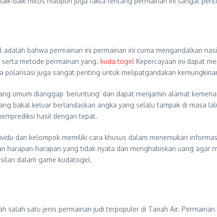
ik-baik mitos maupun juga fakta tentang permainan ini sangat pentin
el adalah bahwa permainan ini permainan ini cuma mengandalkan nas
k serta metode permainan yang.
kuda togel
Kepercayaan ini dapat m
rta polarisasi juga sangat penting untuk melipatgandakan kemungkin
u yang umum dianggap ‘beruntung’ dan dapat menjamin alamat kemen
ang bakal keluar berlandaskan angka yang selalu tampak di masa la
emprediksi hasil dengan tepat.
dividu dan kelompok memiliki cara khusus dalam menemukan informas
an harapan-harapan yang tidak nyata dan menghabiskan uang agar mend
asilan dalam game kudatogel.
ah salah satu jenis permainan judi terpopuler di Tanah Air. Permaina