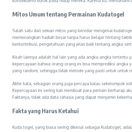
konsekuensi buruk pada hidup mereka. Karena itu, memahami ba
Mitos Umum tentang Permainan Kudatogel
Salah satu dari sekian mitos yang beredar mengenai kudatog
memenangkan hadiah besar tanpa harus belajar tentang takti
berkontribusi, pengetahuan yang jelas baik tentang angka se
Kisah lainnya adalah hal lain yang ada angka-angka tertent
kepercayaan bahwa orang-orang ini bisa memprediksi angka y
yang random, sehingga tidak metode yang pasti untuk untuk m
Akhir kata, sebagian orang juga percaya kalau sekelompok in
Kepercayaan ini sering kali membuat para pemain berharap ak
Faktanya, tidak ada data rahasia yang dapat menjamin keberh
Fakta yang Harus Ketahui
Kuda togel, yang biasa sering dikenal sebagai Kudatogel, adal