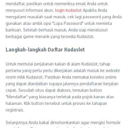
mendaftar, pastikan untuk memeriksa email Anda untuk
menyusuri informasi akun.
login kudaslot
Apabila Anda
mengalami masalah saat masuk, cek lagi password yang Anda
gunakan atau ambil opsi "Lupa Password" untuk meminta
bantuan. Setelah berhasil masuk, Anda siap menelusuri
berbagai game menarik yang tersedia Kudaslot.
Langkah-langkah Daftar Kudaslot
Untuk memulai perjalanan kalian di alam Kudaslot, tahap
pertama yang perlu perlu dikerjakan adalah masuk ke website
resmi milik Kudaslot. Pastikan Anda memakai koneksi online
yang dapat diandalkan supaya jalannya pendaftaran berjalan
cepat. Sesudah situs dapat diakses, temukan button
"Mendaftar" yang biasanya terletak pada pojok kanan atas
halaman. Klik button tersebut untuk proses ke tahapan
registrasi.
Selanjutnya Anda bakal dimohonkankan agar mengisi formulir