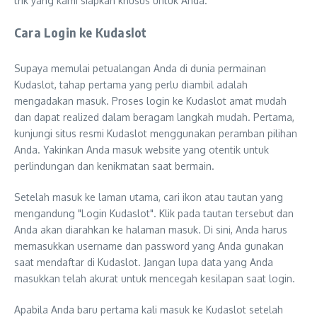
trik yang kami siapkan khusus untuk Anda.
Cara Login ke Kudaslot
Supaya memulai petualangan Anda di dunia permainan
Kudaslot, tahap pertama yang perlu diambil adalah
mengadakan masuk. Proses login ke Kudaslot amat mudah
dan dapat realized dalam beragam langkah mudah. Pertama,
kunjungi situs resmi Kudaslot menggunakan peramban pilihan
Anda. Yakinkan Anda masuk website yang otentik untuk
perlindungan dan kenikmatan saat bermain.
Setelah masuk ke laman utama, cari ikon atau tautan yang
mengandung "Login Kudaslot". Klik pada tautan tersebut dan
Anda akan diarahkan ke halaman masuk. Di sini, Anda harus
memasukkan username dan password yang Anda gunakan
saat mendaftar di Kudaslot. Jangan lupa data yang Anda
masukkan telah akurat untuk mencegah kesilapan saat login.
Apabila Anda baru pertama kali masuk ke Kudaslot setelah