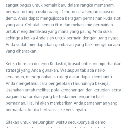
sangat bagus untuk pemain baru dalam rangka memahami
permainan tanpa risiko uang. Dengan cara berpartisipasi di
demo, Anda dapat mengujicoba beragam permainan kuda slot
yang ada. Cobalah semua fitur dan mekanisme permainan
untuk mengidentifikasi yang mana yang paling Anda sukai,
sehingga ketika Anda siap untuk bermain dengan uang nyata,
Anda sudah mendapatkan gambaran yang baik mengenai apa
yang diharapkan.
Ketika bermain di demo Kudaslot, krusial untuk memperhatikan
strategi yang Anda gunakan. Walaupun tak ada risiko
keuangan, menggunakan strategi dasar dapat membantu
Anda mengetahui cara pengelolaan taruhannya bekerja.
Usahakan untuk melihat pola kemenangan dan kerugian, serta
bagaimana taruhan yang berbeda memengaruhi hasil
permainan. Hal ini akan memberikan Anda pemahaman yang
bermanfaat ketika bertransisi ke versi nyata.
Silakan untuk meluangkan waktu secukupnya di demo