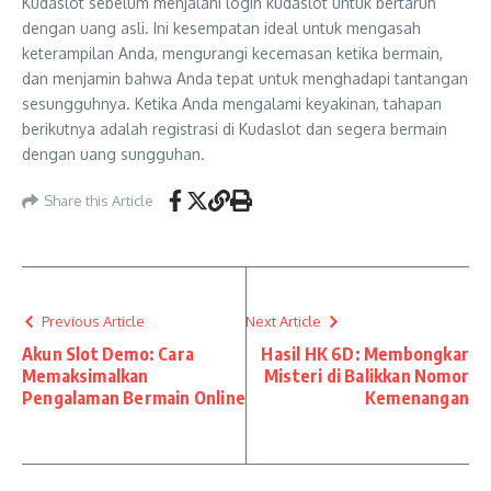
Kudaslot sebelum menjalani login kudaslot untuk bertaruh
dengan uang asli. Ini kesempatan ideal untuk mengasah
keterampilan Anda, mengurangi kecemasan ketika bermain,
dan menjamin bahwa Anda tepat untuk menghadapi tantangan
sesungguhnya. Ketika Anda mengalami keyakinan, tahapan
berikutnya adalah registrasi di Kudaslot dan segera bermain
dengan uang sungguhan.
Share this Article
Previous Article
Next Article
Akun Slot Demo: Cara
Hasil HK 6D: Membongkar
Memaksimalkan
Misteri di Balikkan Nomor
Pengalaman Bermain Online
Kemenangan