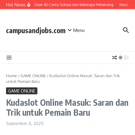
Skip to content
Hot News
Berkat Dewi 4D:Cerita Sukses dari Beberapa Pemenang
Kesalahan
campusandjobs.com
Menu
Home
/
GAME ONLINE
/
Kudaslot Online Masuk: Saran dan Trik
untuk Pemain Baru
GAME ONLINE
Kudaslot Online Masuk: Saran dan
Trik untuk Pemain Baru
September 6, 2025