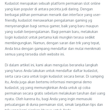
Kudaslot merupakan sebuah platform permainan slot online
yang kian populer di antara pecinta judi daring. Dengan
berbagai pilihan permainan menarik dan interface yang user-
friendly, kudaslot menawarkan pengalaman gaming yg
menyenangkan bagi semua gamer, baik yang baru maupun
yang sudah berpengalaman. Bagi pemain baru, melakukan
login kudaslot untuk pertama kali mungkin terasa sedikit
membingungkan. Namun, dengan saran dan trik yang tepat,
Anda bisa dengan gampang mendaftar dan mulai menikmati
semua yang tersedia oleh website ini.
Di dalam artikel ini, kami akan mengulas beraneka langkah
yang harus Anda lakukan untuk mendaftar daftar kudaslot,
serta cara-cara untuk login kudaslot secara benar. Di samping
itu, Anda juga akan bertemu informasi mengenai demo
kudaslot, yg yang memungkinkan Anda untuk uji coba
permainan secara gratis sebelum melakukan taruhan dari uang
nyata. Oleh karena itu, bagi Anda yang ingin memasuki
petualangan di dunia permainan slot, simak lanjutkan tips dan