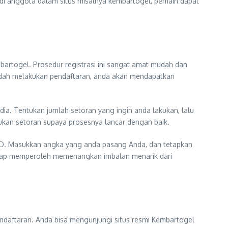
 anggota dalam situs misalnya kembartogel, pemain dapat
bartogel. Prosedur registrasi ini sangat amat mudah dan
sudah melakukan pendaftaran, anda akan mendapatkan
dia. Tentukan jumlah setoran yang ingin anda lakukan, lalu
kukan setoran supaya prosesnya lancar dengan baik.
u 4D. Masukkan angka yang anda pasang Anda, dan tetapkan
siap memperoleh memenangkan imbalan menarik dari
ndaftaran. Anda bisa mengunjungi situs resmi Kembartogel