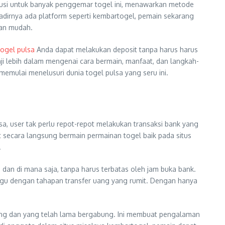
solusi untuk banyak penggemar togel ini, menawarkan metode
adirnya ada platform seperti kembartogel, pemain sekarang
gan mudah.
togel pulsa
Anda dapat melakukan deposit tanpa harus harus
i lebih dalam mengenai cara bermain, manfaat, dan langkah-
emulai menelusuri dunia togel pulsa yang seru ini.
a, user tak perlu repot-repot melakukan transaksi bank yang
 secara langsung bermain permainan togel baik pada situs
.
 dan di mana saja, tanpa harus terbatas oleh jam buka bank.
nggu dengan tahapan transfer uang yang rumit. Dengan hanya
ung dan yang telah lama bergabung. Ini membuat pengalaman