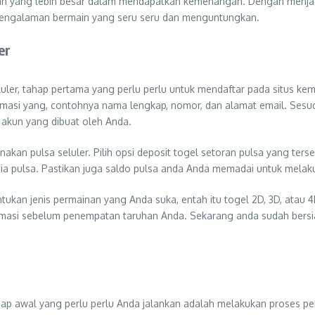
n yang lebih besar dalam mendapatkan kemenangan. Dengan menjadi
engalaman bermain yang seru seru dan menguntungkan.
er
ler, tahap pertama yang perlu perlu untuk mendaftar pada situs kem
formasi yang, contohnya nama lengkap, nomor, dan alamat email. Se
akun yang dibuat oleh Anda.
an pulsa seluler. Pilih opsi deposit togel setoran pulsa yang terse
yedia pulsa. Pastikan juga saldo pulsa anda Anda memadai untuk mela
entukan jenis permainan yang Anda suka, entah itu togel 2D, 3D, ata
ormasi sebelum penempatan taruhan Anda. Sekarang anda sudah ber
ap awal yang perlu perlu Anda jalankan adalah melakukan proses pe