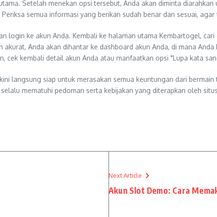
tama. Setelah menekan opsi tersebut, Anda akan diminta diarahkan u
eriksa semua informasi yang berikan sudah benar dan sesuai, agar ti
an login ke akun Anda. Kembali ke halaman utama Kembartogel, cari 
ah akurat, Anda akan dihantar ke dashboard akun Anda, di mana Anda 
n, cek kembali detail akun Anda atau manfaatkan opsi "Lupa kata sa
 kini langsung siap untuk merasakan semua keuntungan dari bermain 
uk selalu mematuhi pedoman serta kebijakan yang diterapkan oleh si
Next Article
Akun Slot Demo: Cara Memak