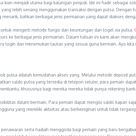
sa kian menjadi utama bagi kalangan penjudi. Ide ini hadir sebagai 
eka yang lebih senang menggunakan transaksi dengan pulsa. Dengan h
g menarik, bahkan berbagai jenis permainan yang dapat diakses den
 untuk mengerti metode fungsi dan keuntungan dari togel via pulsa.
 ke berbagai jenis permainan. Dalam tulisan ini kami akan mengkaj
a login dan menemukan tautan yang sesuai guna bermain. Ayo kita m
sit pulsa adalah kemudahan akses yang. Melalui metode deposit puls
an saldo pulsa yang tersedia di telepon seluler, para pemain dapat
at membantu, khususnya bagi mereka mereka tidak punya rekening bank
sibilitas dalam bermain. Para pemain dapat mengisi saldo kapan saja
gguna yang memiliki aktivitas atau berkeinginan untuk tidak terga
kan penawaran serta hadiah menggoda bagi pemain yang baru bergab