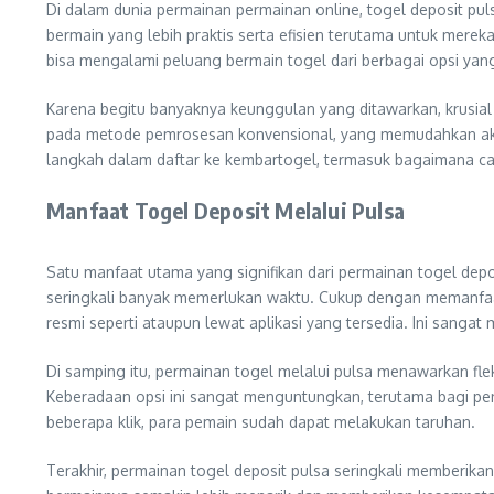
Di dalam dunia permainan permainan online, togel deposit pul
bermain yang lebih praktis serta efisien terutama untuk mer
bisa mengalami peluang bermain togel dari berbagai opsi yan
Karena begitu banyaknya keunggulan yang ditawarkan, krusial
pada metode pemrosesan konvensional, yang memudahkan akses
langkah dalam daftar ke kembartogel, termasuk bagaimana car
Manfaat Togel Deposit Melalui Pulsa
Satu manfaat utama yang signifikan dari permainan togel depo
seringkali banyak memerlukan waktu. Cukup dengan memanfaatk
resmi seperti ataupun lewat aplikasi yang tersedia. Ini sang
Di samping itu, permainan togel melalui pulsa menawarkan flek
Keberadaan opsi ini sangat menguntungkan, terutama bagi pen
beberapa klik, para pemain sudah dapat melakukan taruhan.
Terakhir, permainan togel deposit pulsa seringkali memberi