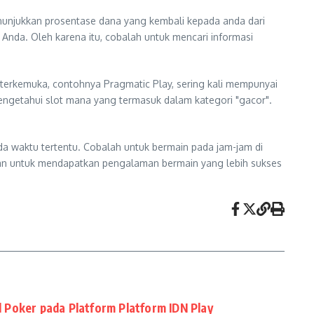
unjukkan prosentase dana yang kembali kepada anda dari
Anda. Oleh karena itu, cobalah untuk mencari informasi
terkemuka, contohnya Pragmatic Play, sering kali mempunyai
mengetahui slot mana yang termasuk dalam kategori "gacor".
da waktu tertentu. Cobalah untuk bermain pada jam-jam di
tan untuk mendapatkan pengalaman bermain yang lebih sukses
Poker pada Platform Platform IDN Play