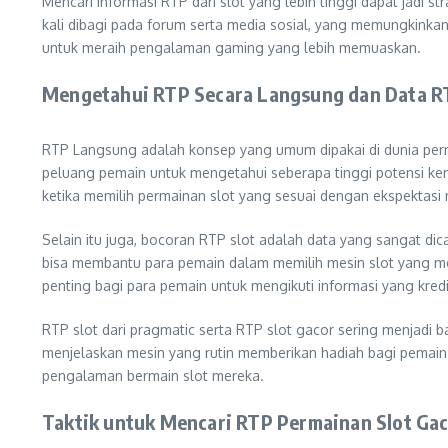
Mencari informasi RTP dari slot yang lebih tinggi dapat jadi
kali dibagi pada forum serta media sosial, yang memungkinka
untuk meraih pengalaman gaming yang lebih memuaskan.
Mengetahui RTP Secara Langsung dan Data R
RTP Langsung adalah konsep yang umum dipakai di dunia per
peluang pemain untuk mengetahui seberapa tinggi potensi ke
ketika memilih permainan slot yang sesuai dengan ekspektasi
Selain itu juga, bocoran RTP slot adalah data yang sangat dic
bisa membantu para pemain dalam memilih mesin slot yang me
penting bagi para pemain untuk mengikuti informasi yang kredi
RTP slot dari pragmatic serta RTP slot gacor sering menjadi b
menjelaskan mesin yang rutin memberikan hadiah bagi pemain
pengalaman bermain slot mereka.
Taktik untuk Mencari RTP Permainan Slot Ga