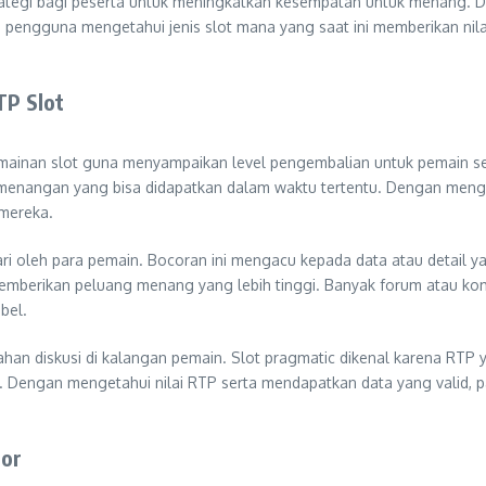
 strategi bagi peserta untuk meningkatkan kesempatan untuk menang.
n pengguna mengetahui jenis slot mana yang saat ini memberikan nil
TP Slot
mainan slot guna menyampaikan level pengembalian untuk pemain se
menangan yang bisa didapatkan dalam waktu tertentu. Dengan menget
 mereka.
ari oleh para pemain. Bocoran ini mengacu kepada data atau detail yan
mberikan peluang menang yang lebih tinggi. Banyak forum atau komu
bel.
ahan diskusi di kalangan pemain. Slot pragmatic dikenal karena RTP 
. Dengan mengetahui nilai RTP serta mendapatkan data yang valid, 
cor