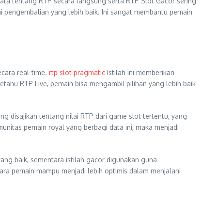
 Data tentang RTP secara langsung serta RTP Slot Gacor sering
ai pengembalian yang lebih baik. Ini sangat membantu pemain
cara real-time.
rtp slot pragmatic
Istilah ini memberikan
ahu RTP Live, pemain bisa mengambil pilihan yang lebih baik
g disajikan tentang nilai RTP dari game slot tertentu, yang
nitas pemain royal yang berbagi data ini, maka menjadi
yang baik, sementara istilah gacor digunakan guna
para pemain mampu menjadi lebih optimis dalam menjalani