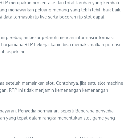
. RTP merupakan prosentase dari total taruhan yang kembali
ang menawarkan peluang menang yang lebih lebih baik baik.
data termasuk rtp live serta bocoran rtp slot dapat
ting. Sebagian besar petaruh mencari informasi informasi
ri bagaimana RTP bekerja, kamu bisa memaksimalkan potensi
uh aspek ini.
a setelah memainkan slot. Contohnya, jika satu slot machine
angan. RTP ini tidak menjamin kemenangan kemenangan
bayaran. Penyedia permainan, seperti Beberapa penyedia
san yang tepat dalam rangka menentukan slot game yang