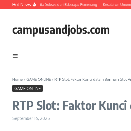
Skip to content
Hot News
Berkat Dewi 4D:Cerita Sukses dari Beberapa Pemenang
Kesalahan Umum ya
campusandjobs.com
Home
/
GAME ONLINE
/
RTP Slot: Faktor Kunci dalam Bermain Slot 
GAME ONLINE
RTP Slot: Faktor Kunci
September 16, 2025