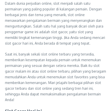
Dalam dunia perjudian online, slot menjadi salah satu
permainan yang paling populer di kalangan pemain. Dengan
berbagai jenis dan tema yang menarik, slot online
menawarkan pengalaman bermain yang menyenangkan dan
menguntungkan. Salah satu hal yang banyak dicari oleh para
penggemar game ini adalah slot gacor, yaitu slot yang
memiliki tingkat kemenangan tinggi. Jika Anda sedang mencari
slot gacor hari ini, Anda berada di tempat yang tepat.
Saat ini, banyak sekali slot online terbaru yang tersedia,
memberikan kesempatan kepada pemain untuk menemukan
permainan yang sesuai dengan selera mereka. Baik itu slot
gacor malam ini atau slot online terbaru, pilihan yang beragam
memudahkan Anda untuk menemukan slot favorites yang bisa
memberikan kemenangan. Mari jelajahi berbagai pilihan slot
gacor terbaru dan slot online yang sedang tren hari ini,
sehingga Anda dapat memaksimalkan pengalaman bermain
Anda!
Slot Gacor Hari Ini