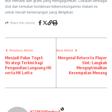
fitur menarik dan grafis yang mengagumkan. Cobalah berbagai
slot dan temukan kombinasi keberuntunganmu malam ini
untuk meraih kemenangan yang diimpikan.
Share this Article
Previous Article
Next Article
Menjadi Pakar Togel:
Mengenal Return to Player
Strategi Terkini bagi
Slot: Langkah
Pengundian Langsung HK
Mengoptimalkan
serta HK Lotto
Kesempatan Menang
fOT8EJXjf0m8ov5