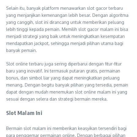
Selain itu, banyak platform menawarkan slot gacor terbaru
yang menjanjikan kemenangan lebih besar. Dengan algoritma
yang canggih, slot ini dirancang untuk memberikan peluang
lebih tinggi kepada pemain. Memilih slot gacor malam ini bisa
menjadi strategi yang baik untuk meningkatkan kesempatan
mendapatkan jackpot, sehingga menjadi pilihan utama bagi
banyak pemain.
Slot online terbaru juga sering diperbarui dengan fitur-fitur
baru yang inovatif. Ini termasuk putaran gratis, permainan
bonus, dan simbol liar yang dapat meningkatkan peluang
menang. Dengan begitu banyak pilihan yang tersedia, pemain
dapat dengan mudah menemukan slot online malam ini yang
sesuai dengan selera dan strategi bermain mereka.
Slot Malam Ini
Bermain slot malam ini memberikan keasyikan tersendiri bagi
para penggemar permainan online. Dengan berbagai pilihan