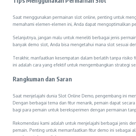
Tips Menggunakan Permainan Slot
Saat menggunakan permainan slot online, penting untuk menge
memahami elemen-elemen ini, Anda dapat mengoptimalkan pe
Selanjutnya, jangan malu untuk meneliti berbagai jenis perma
banyak demo slot, Anda bisa mengetahui mana slot sesuai de
Terakhir, manfaatkan kesempatan dalam berlatih tanpa risiko
ini adalah cara yang efektif untuk mengembangkan strategi s
Rangkuman dan Saran
Saat menjelajahi dunia Slot Online Demo, pengembang ini m
Dengan berbagai tema dan fitur menarik, pemain dapat seca
bagi para pemain untuk bereksperimen dengan permainan ta
Rekomendasi kami adalah untuk menjelajahi berbagai jenis demo
pemain. Penting untuk memanfaatkan fitur demo ini sebagai a