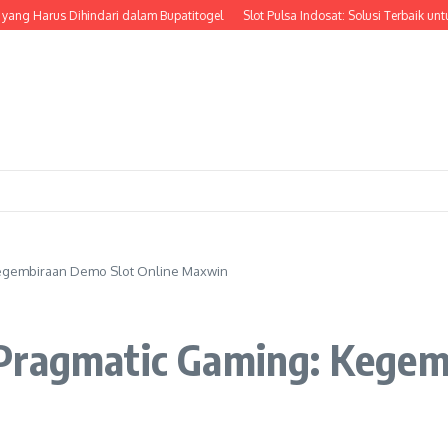
g Harus Dihindari dalam Bupatitogel
Slot Pulsa Indosat: Solusi Terbaik untuk 
Kegembiraan Demo Slot Online Maxwin
Pragmatic Gaming: Kegem