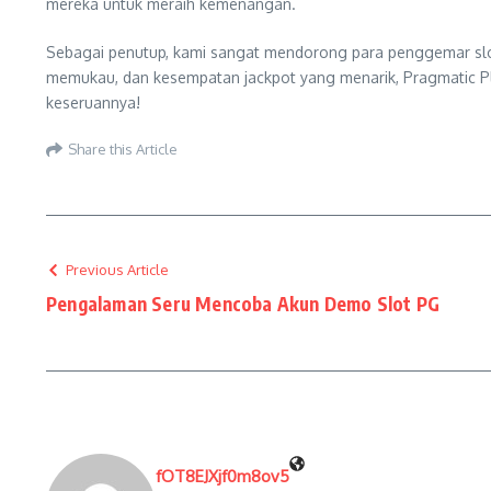
mereka untuk meraih kemenangan.
Sebagai penutup, kami sangat mendorong para penggemar slot
memukau, dan kesempatan jackpot yang menarik, Pragmatic P
keseruannya!
Share this Article
Previous Article
Pengalaman Seru Mencoba Akun Demo Slot PG
fOT8EJXjf0m8ov5