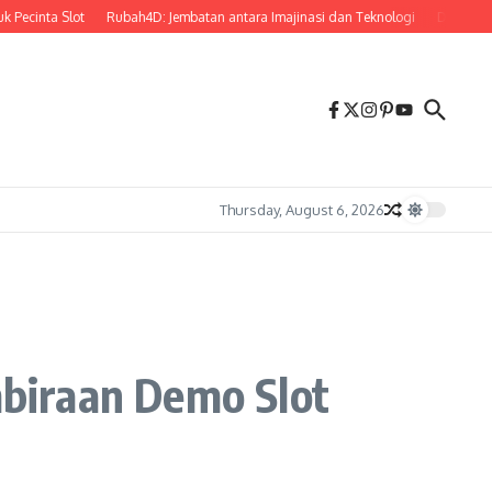
Pecinta Slot
Rubah4D: Jembatan antara Imajinasi dan Teknologi
Dari Pemul
Thursday, August 6, 2026
biraan Demo Slot