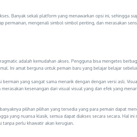
akses. Banyak sekali platform yang menawarkan opsi ini, sehingga s
tiap permainan, mengenali simbol-simbol penting, dan merasakan s
 Pragmatic adalah kemudahan akses. Pengguna bisa mengetes berbaga
imal. Ini amat berguna untuk pemain baru yang belajar belajar sebe
si bermain yang sangat sama menarik dengan dengan versi asli. Vis
merasakan kesenangan dari visual visual yang dan efek yang menar
ng banyaknya pilihan pilihan yang tersedia yang para pemain dapat
ngga yang nuansa klasik, semua dapat diakses secara secara. Hal in
 tanpa perlu khawatir akan kerugian.