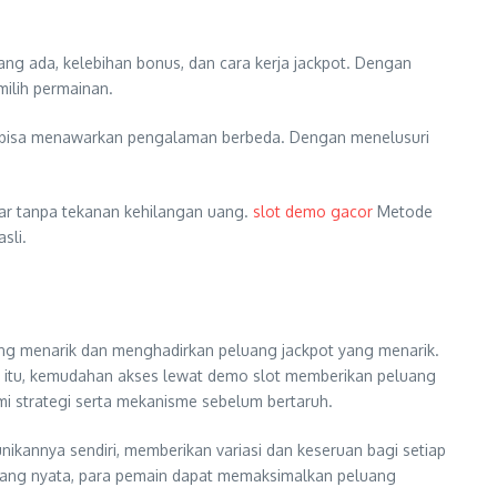
ng ada, kelebihan bonus, dan cara kerja jackpot. Dengan
ilih permainan.
 yang bisa menawarkan pengalaman berbeda. Dengan menelusuri
jar tanpa tekanan kehilangan uang.
slot demo gacor
Metode
sli.
ng menarik dan menghadirkan peluang jackpot yang menarik.
n itu, kemudahan akses lewat demo slot memberikan peluang
 strategi serta mekanisme sebelum bertaruh.
nikannya sendiri, memberikan variasi dan keseruan bagi setiap
 uang nyata, para pemain dapat memaksimalkan peluang