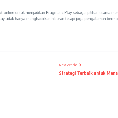
 online untuk menjadikan Pragmatic Play sebagai pilihan utama me
lay tidak hanya menghadirkan hiburan tetapi juga pengalaman berm
Next Article
Strategi Terbaik untuk Men