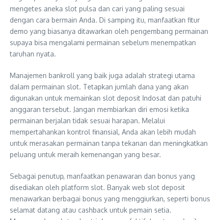
mengetes aneka slot pulsa dan cari yang paling sesuai
dengan cara bermain Anda. Di samping itu, manfaatkan fitur
demo yang biasanya ditawarkan oleh pengembang permainan
supaya bisa mengalami permainan sebelum menempatkan
taruhan nyata.
Manajemen bankroll yang baik juga adalah strategi utama
dalam permainan slot. Tetapkan jumlah dana yang akan
digunakan untuk memainkan slot deposit Indosat dan patuhi
anggaran tersebut. Jangan membiarkan diri emosi ketika
permainan berjalan tidak sesuai harapan. Melalui
mempertahankan kontrol finansial, Anda akan lebih mudah
untuk merasakan permainan tanpa tekanan dan meningkatkan
peluang untuk meraih kemenangan yang besar.
Sebagai penutup, manfaatkan penawaran dan bonus yang
disediakan oleh platform slot. Banyak web slot deposit
menawarkan berbagai bonus yang menggiurkan, seperti bonus
selamat datang atau cashback untuk pemain setia.