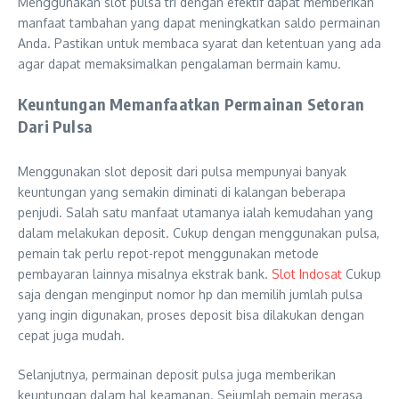
Menggunakan slot pulsa tri dengan efektif dapat memberikan
manfaat tambahan yang dapat meningkatkan saldo permainan
Anda. Pastikan untuk membaca syarat dan ketentuan yang ada
agar dapat memaksimalkan pengalaman bermain kamu.
Keuntungan Memanfaatkan Permainan Setoran
Dari Pulsa
Menggunakan slot deposit dari pulsa mempunyai banyak
keuntungan yang semakin diminati di kalangan beberapa
penjudi. Salah satu manfaat utamanya ialah kemudahan yang
dalam melakukan deposit. Cukup dengan menggunakan pulsa,
pemain tak perlu repot-repot menggunakan metode
pembayaran lainnya misalnya ekstrak bank.
Slot Indosat
Cukup
saja dengan menginput nomor hp dan memilih jumlah pulsa
yang ingin digunakan, proses deposit bisa dilakukan dengan
cepat juga mudah.
Selanjutnya, permainan deposit pulsa juga memberikan
keuntungan dalam hal keamanan. Sejumlah pemain merasa