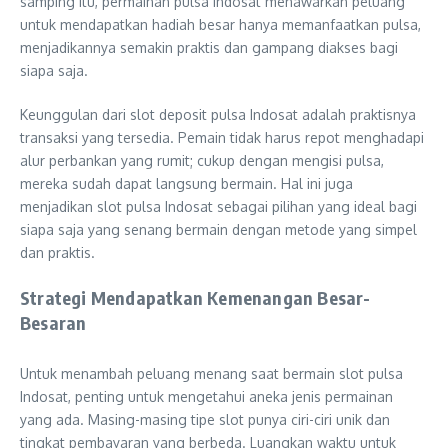
samping itu, permainan pulsa Indosat menawarkan peluang
untuk mendapatkan hadiah besar hanya memanfaatkan pulsa,
menjadikannya semakin praktis dan gampang diakses bagi
siapa saja.
Keunggulan dari slot deposit pulsa Indosat adalah praktisnya
transaksi yang tersedia. Pemain tidak harus repot menghadapi
alur perbankan yang rumit; cukup dengan mengisi pulsa,
mereka sudah dapat langsung bermain. Hal ini juga
menjadikan slot pulsa Indosat sebagai pilihan yang ideal bagi
siapa saja yang senang bermain dengan metode yang simpel
dan praktis.
Strategi Mendapatkan Kemenangan Besar-
Besaran
Untuk menambah peluang menang saat bermain slot pulsa
Indosat, penting untuk mengetahui aneka jenis permainan
yang ada. Masing-masing tipe slot punya ciri-ciri unik dan
tingkat pembayaran yang berbeda. Luangkan waktu untuk