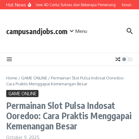
Skip to content
Hot News
Berkat Dewi 4D:Cerita Sukses dari Beberapa Pemenang
Kesalahan
campusandjobs.com
Menu
Home
/
GAME ONLINE
/
Permainan Slot Pulsa Indosat Ooredoo:
Cara Praktis Menggapai Kemenangan Besar
GAME ONLINE
Permainan Slot Pulsa Indosat
Ooredoo: Cara Praktis Menggapai
Kemenangan Besar
October 9, 2025