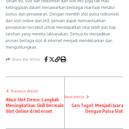
Selain itu, slot dari telkomsel dan slot im3 juga tak mau
ketinggalan dalam menawarkan berbagai manfaat melalui
bonus dan penawaran. Dengan memilih slot pulsa telkomsel
dan slot online dari im3, pemain dapat memanfaatkan
penawaran tersebut untuk mendapatkan nilai lebih dari tiap
taruhan yang mereka laksanakan. Semua ini menjadikan
proses berlaga slot di internet menjadi mendebarkan dan
menguntungkan.
Share this Article
Previous Article
Next Article
Akun Slot Demo: Langkah
Meningkatkan Skill Bermain
Gen Togel: Menjadi Juara
Slot Online di Internet
Dengan Pulsa Slot