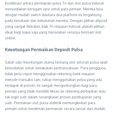
Kombinasi antara permainan pulsa Tri dan slot pulsa Indosat
menyediakan beragam opsi untuk para pemain. Mereka bisa
dengan mudah switch diantara dua platform ini tergantung
pada kesukaan dan kebutuhan mereka. Dengan pilihan deposit
yang sangat fleksibel, baik Tri maupun Indosat adalah pilihan
ideal bagi siapa saja yang merasakan serunya bermain slot
online.
Keuntungan Permainan Deposit Pulsa
Salah satu keuntungan utama tentang slot setoran pulsa ialah
kemudahan untuk melakukan pentransaksian. Para pengguna
tidak perlu repot menggunakan rekening bank maupun
metode transaksi lain, cukup menggunakan pulsa yang ada
terdapat di ponsel. Ini sangat menguntungkan bagi para
pemain yang tidak memiliki Akses ke rekening perbankan atau
tak ingin sulit dalam serangkaian proses pembayaran yang
sulit. Permainan slot pulsa elektrik memungkinkan para
pemain untuk menikmati permainan secara lancar dan mudah.