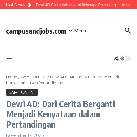
Skip to content
Hot News
Berkat Dewi 4D:Cerita Sukses dari Beberapa Pemenang
Kesalaha
campusandjobs.com
Menu
Home
/
GAME ONLINE
/
Dewi 4D: Dari Cerita Berganti Menjadi
Kenyataan dalam Pertandingan
GAME ONLINE
Dewi 4D: Dari Cerita Berganti
Menjadi Kenyataan dalam
Pertandingan
November 17, 2025