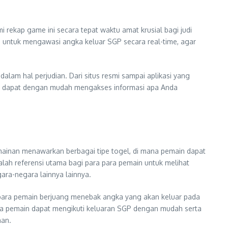
 rekap game ini secara tepat waktu amat krusial bagi judi
n untuk mengawasi angka keluar SGP secara real-time, agar
am hal perjudian. Dari situs resmi sampai aplikasi yang
nda dapat dengan mudah mengakses informasi apa Anda
rmainan menawarkan berbagai tipe togel, di mana pemain dapat
lah referensi utama bagi para para pemain untuk melihat
gara-negara lainnya lainnya.
 para pemain berjuang menebak angka yang akan keluar pada
ara pemain dapat mengikuti keluaran SGP dengan mudah serta
han.