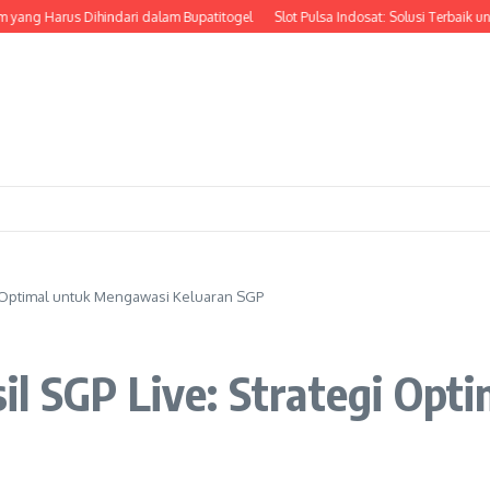
ang Harus Dihindari dalam Bupatitogel
Slot Pulsa Indosat: Solusi Terbaik unt
i Optimal untuk Mengawasi Keluaran SGP
il SGP Live: Strategi Op