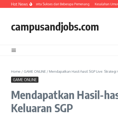
Skip to content
Hot News
Berkat Dewi 4D:Cerita Sukses dari Beberapa Pemenang
Kesalahan Umum y
campusandjobs.com
Home
/
GAME ONLINE
/
Mendapatkan Hasil-hasil SGP Live: Strateg
GAME ONLINE
Mendapatkan Hasil-has
Keluaran SGP