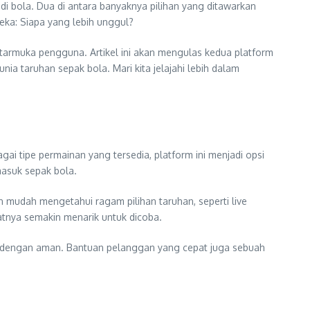
i bola. Dua di antara banyaknya pilihan yang ditawarkan
eka: Siapa yang lebih unggul?
ntarmuka pengguna. Artikel ini akan mengulas kedua platform
a taruhan sepak bola. Mari kita jelajahi lebih dalam
ai tipe permainan yang tersedia, platform ini menjadi opsi
masuk sepak bola.
udah mengetahui ragam pilihan taruhan, seperti live
atnya semakin menarik untuk dicoba.
ngi dengan aman. Bantuan pelanggan yang cepat juga sebuah