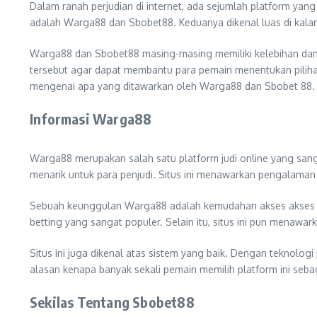
Dalam ranah perjudian di internet, ada sejumlah platform ya
adalah Warga88 dan Sbobet88. Keduanya dikenal luas di kalang
Warga88 dan Sbobet88 masing-masing memiliki kelebihan dan ke
tersebut agar dapat membantu para pemain menentukan pilihan
mengenai apa yang ditawarkan oleh Warga88 dan Sbobet 88.
Informasi Warga88
Warga88 merupakan salah satu platform judi online yang sangat
menarik untuk para penjudi. Situs ini menawarkan pengalama
Sebuah keunggulan Warga88 adalah kemudahan akses akses se
betting yang sangat populer. Selain itu, situs ini pun mena
Situs ini juga dikenal atas sistem yang baik. Dengan teknol
alasan kenapa banyak sekali pemain memilih platform ini sebag
Sekilas Tentang Sbobet88