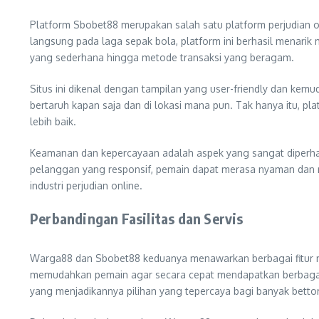
Platform Sbobet88 merupakan salah satu platform perjudian on
langsung pada laga sepak bola, platform ini berhasil menari
yang sederhana hingga metode transaksi yang beragam.
Situs ini dikenal dengan tampilan yang user-friendly dan kem
bertaruh kapan saja dan di lokasi mana pun. Tak hanya itu, p
lebih baik.
Keamanan dan kepercayaan adalah aspek yang sangat diperhat
pelanggan yang responsif, pemain dapat merasa nyaman dan nya
industri perjudian online.
Perbandingan Fasilitas dan Servis
Warga88 dan Sbobet88 keduanya menawarkan berbagai fitur me
memudahkan pemain agar secara cepat mendapatkan berbagai 
yang menjadikannya pilihan yang tepercaya bagi banyak bettor