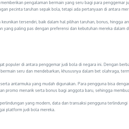
ng memberikan pengalaman bermain yang seru bagi para penggemar jud
an pecinta taruhan sepak bola, tetapi ada pertanyaan di antara mer
unikan tersendiri, baik dalam hal pilihan taruhan, bonus, hingga a
 yang paling pas dengan preferensi dan kebutuhan mereka dalam duni
 populer di antara penggemar judi bola di negara ini. Dengan berbag
n bermain seru dan mendebarkan, khususnya dalam bet olahraga, ter
rta antarmuka yang mudah digunakan. Para pengguna bisa dengan m
warkan promo menarik serta bonus bagi anggota baru, sehingga membu
ogi perlindungan yang modern, data dan transaksi pengguna terlindu
ai platform judi bola mereka.