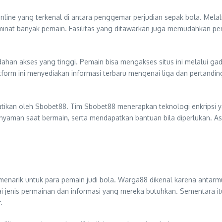
line yang terkenal di antara penggemar perjudian sepak bola. Melal
k minat banyak pemain. Fasilitas yang ditawarkan juga memudahkan pe
udahan akses yang tinggi. Pemain bisa mengakses situs ini melalui 
latform ini menyediakan informasi terbaru mengenai liga dan pertan
ikan oleh Sbobet88. Tim Sbobet88 menerapkan teknologi enkripsi y
man saat bermain, serta mendapatkan bantuan bila diperlukan. Aspek 
narik untuk para pemain judi bola. Warga88 dikenal karena antarm
jenis permainan dan informasi yang mereka butuhkan. Sementara it
.