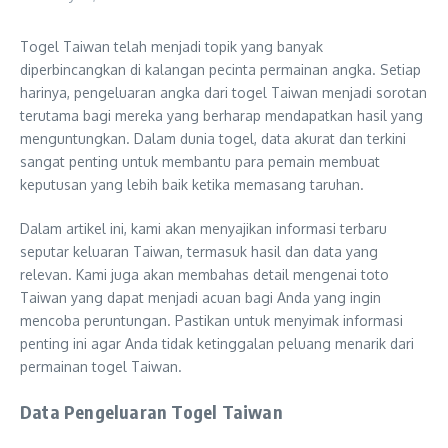
Togel Taiwan telah menjadi topik yang banyak
diperbincangkan di kalangan pecinta permainan angka. Setiap
harinya, pengeluaran angka dari togel Taiwan menjadi sorotan
terutama bagi mereka yang berharap mendapatkan hasil yang
menguntungkan. Dalam dunia togel, data akurat dan terkini
sangat penting untuk membantu para pemain membuat
keputusan yang lebih baik ketika memasang taruhan.
Dalam artikel ini, kami akan menyajikan informasi terbaru
seputar keluaran Taiwan, termasuk hasil dan data yang
relevan. Kami juga akan membahas detail mengenai toto
Taiwan yang dapat menjadi acuan bagi Anda yang ingin
mencoba peruntungan. Pastikan untuk menyimak informasi
penting ini agar Anda tidak ketinggalan peluang menarik dari
permainan togel Taiwan.
Data Pengeluaran Togel Taiwan