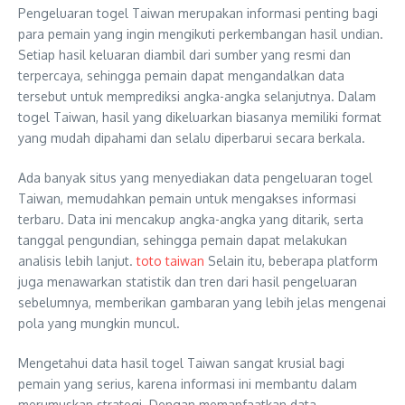
Pengeluaran togel Taiwan merupakan informasi penting bagi
para pemain yang ingin mengikuti perkembangan hasil undian.
Setiap hasil keluaran diambil dari sumber yang resmi dan
terpercaya, sehingga pemain dapat mengandalkan data
tersebut untuk memprediksi angka-angka selanjutnya. Dalam
togel Taiwan, hasil yang dikeluarkan biasanya memiliki format
yang mudah dipahami dan selalu diperbarui secara berkala.
Ada banyak situs yang menyediakan data pengeluaran togel
Taiwan, memudahkan pemain untuk mengakses informasi
terbaru. Data ini mencakup angka-angka yang ditarik, serta
tanggal pengundian, sehingga pemain dapat melakukan
analisis lebih lanjut.
toto taiwan
Selain itu, beberapa platform
juga menawarkan statistik dan tren dari hasil pengeluaran
sebelumnya, memberikan gambaran yang lebih jelas mengenai
pola yang mungkin muncul.
Mengetahui data hasil togel Taiwan sangat krusial bagi
pemain yang serius, karena informasi ini membantu dalam
merumuskan strategi. Dengan memanfaatkan data