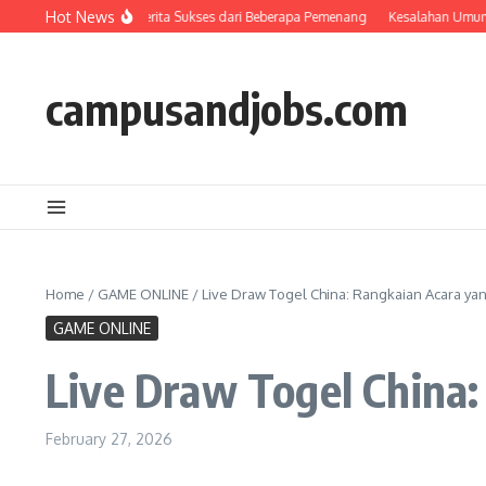
Skip to content
Hot News
Berkat Dewi 4D:Cerita Sukses dari Beberapa Pemenang
Kesalahan Umum y
campusandjobs.com
Home
/
GAME ONLINE
/
Live Draw Togel China: Rangkaian Acara ya
GAME ONLINE
Live Draw Togel China
February 27, 2026