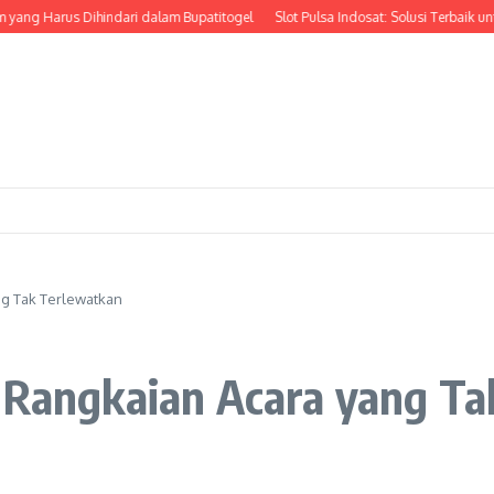
ang Harus Dihindari dalam Bupatitogel
Slot Pulsa Indosat: Solusi Terbaik untu
ng Tak Terlewatkan
: Rangkaian Acara yang T