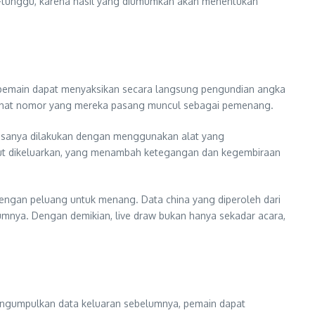
gu-tunggu, karena hasil yang diumumkan akan menentukan
ra pemain dapat menyaksikan secara langsung pengundian angka
elihat nomor yang mereka pasang muncul sebagai pemenang.
 biasanya dilakukan dengan menggunakan alat yang
ebut dikeluarkan, yang menambah ketegangan dan kegembiraan
dengan peluang untuk menang. Data china yang diperoleh dari
elumnya. Dengan demikian, live draw bukan hanya sekadar acara,
mengumpulkan data keluaran sebelumnya, pemain dapat