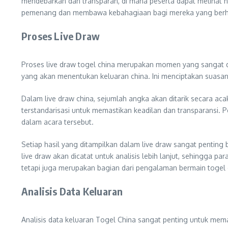
mendebarkan dan transparan, di mana peserta dapat melihat 
pemenang dan membawa kebahagiaan bagi mereka yang berha
Proses Live Draw
Proses live draw togel china merupakan momen yang sangat di
yang akan menentukan keluaran china. Ini menciptakan suas
Dalam live draw china, sejumlah angka akan ditarik secara ac
terstandarisasi untuk memastikan keadilan dan transparansi
dalam acara tersebut.
Setiap hasil yang ditampilkan dalam live draw sangat pentin
live draw akan dicatat untuk analisis lebih lanjut, sehingga 
tetapi juga merupakan bagian dari pengalaman bermain togel
Analisis Data Keluaran
Analisis data keluaran Togel China sangat penting untuk me