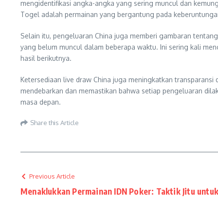
mengidentifikasi angka-angka yang sering muncul dan kemung
Togel adalah permainan yang bergantung pada keberuntunga
Selain itu, pengeluaran China juga memberi gambaran tenta
yang belum muncul dalam beberapa waktu. Ini sering kali men
hasil berikutnya.
Ketersediaan live draw China juga meningkatkan transparans
mendebarkan dan memastikan bahwa setiap pengeluaran dilaku
masa depan.
Share this Article
Previous Article
Menaklukkan Permainan IDN Poker: Taktik Jitu unt