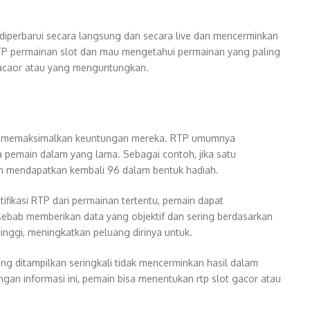
 diperbarui secara langsung dan secara live dan mencerminkan
 RTP permainan slot dan mau mengetahui permainan yang paling
gacaor atau yang menguntungkan.
tuk memaksimalkan keuntungan mereka. RTP umumnya
 pemain dalam yang lama. Sebagai contoh, jika satu
kan mendapatkan kembali 96 dalam bentuk hadiah.
ifikasi RTP dari permainan tertentu, pemain dapat
sebab memberikan data yang objektif dan sering berdasarkan
ggi, meningkatkan peluang dirinya untuk.
ng ditampilkan seringkali tidak mencerminkan hasil dalam
an informasi ini, pemain bisa menentukan rtp slot gacor atau