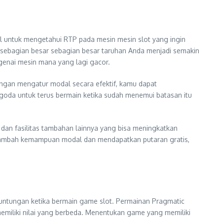
al untuk mengetahui RTP pada mesin mesin slot yang ingin
 sebagian besar sebagian besar taruhan Anda menjadi semakin
genai mesin mana yang lagi gacor.
engan mengatur modal secara efektif, kamu dapat
da untuk terus bermain ketika sudah menemui batasan itu
k dan fasilitas tambahan lainnya yang bisa meningkatkan
nambah kemampuan modal dan mendapatkan putaran gratis,
ntungan ketika bermain game slot. Permainan Pragmatic
emiliki nilai yang berbeda. Menentukan game yang memiliki