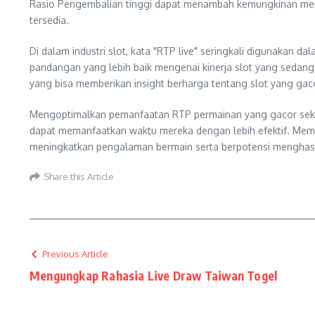
Rasio Pengembalian tinggi dapat menambah kemungkinan mend
tersedia.
Di dalam industri slot, kata "RTP live" seringkali digunakan 
pandangan yang lebih baik mengenai kinerja slot yang sedan
yang bisa memberikan insight berharga tentang slot yang gac
Mengoptimalkan pemanfaatan RTP permainan yang gacor seka
dapat memanfaatkan waktu mereka dengan lebih efektif. Me
meningkatkan pengalaman bermain serta berpotensi menghasilk
Share this Article
Previous Article
Mengungkap Rahasia Live Draw Taiwan Togel