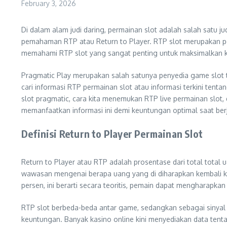
February 3, 2026
Di dalam alam judi daring, permainan slot adalah salah satu 
pemahaman RTP atau Return to Player. RTP slot merupakan pe
memahami RTP slot yang sangat penting untuk maksimalkan ke
Pragmatic Play merupakan salah satunya penyedia game slot
cari informasi RTP permainan slot atau informasi terkini ten
slot pragmatic, cara kita menemukan RTP live permainan slo
memanfaatkan informasi ini demi keuntungan optimal saat berj
Definisi Return to Player Permainan Slot
Return to Player atau RTP adalah prosentase dari total tota
wawasan mengenai berapa uang yang di diharapkan kembali ke
persen, ini berarti secara teoritis, pemain dapat mengharapkan
RTP slot berbeda-beda antar game, sedangkan sebagai sinya
keuntungan. Banyak kasino online kini menyediakan data ten