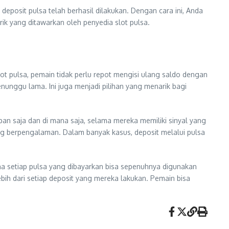
eposit pulsa telah berhasil dilakukan. Dengan cara ini, Anda
ik yang ditawarkan oleh penyedia slot pulsa.
t pulsa, pemain tidak perlu repot mengisi ulang saldo dengan
nggu lama. Ini juga menjadi pilihan yang menarik bagi
an saja dan di mana saja, selama mereka memiliki sinyal yang
ng berpengalaman. Dalam banyak kasus, deposit melalui pulsa
rena setiap pulsa yang dibayarkan bisa sepenuhnya digunakan
ih dari setiap deposit yang mereka lakukan. Pemain bisa