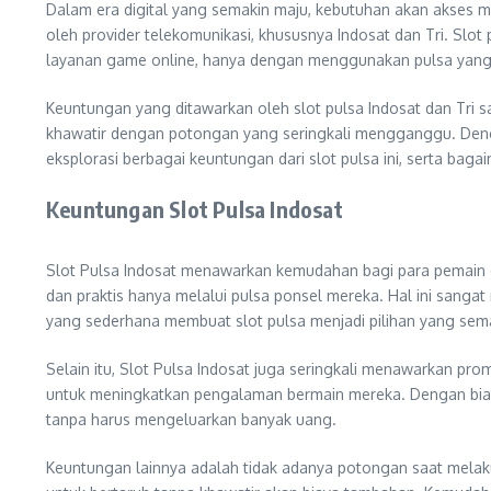
Dalam era digital yang semakin maju, kebutuhan akan akses mu
oleh provider telekomunikasi, khususnya Indosat dan Tri. Slo
layanan game online, hanya dengan menggunakan pulsa yang d
Keuntungan yang ditawarkan oleh slot pulsa Indosat dan Tri 
khawatir dengan potongan yang seringkali mengganggu. Dengan
eksplorasi berbagai keuntungan dari slot pulsa ini, serta ba
Keuntungan Slot Pulsa Indosat
Slot Pulsa Indosat menawarkan kemudahan bagi para pemain 
dan praktis hanya melalui pulsa ponsel mereka. Hal ini sang
yang sederhana membuat slot pulsa menjadi pilihan yang sema
Selain itu, Slot Pulsa Indosat juga seringkali menawarkan p
untuk meningkatkan pengalaman bermain mereka. Dengan bia
tanpa harus mengeluarkan banyak uang.
Keuntungan lainnya adalah tidak adanya potongan saat melakuk