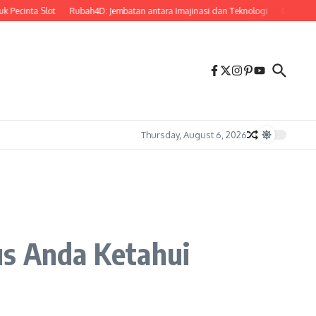
Pecinta Slot
Rubah4D: Jembatan antara Imajinasi dan Teknologi
Dari Pemul
Thursday, August 6, 2026
us Anda Ketahui