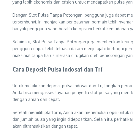
yang lebih ekonomis dan efisien untuk mendapatkan pulsa ya
Dengan Slot Pulsa Tanpa Potongan, pengguna juga dapat melak
tersembunyi. Ini menjadikan pengalaman bermain lebih nyama
banyak pengguna yang beralih ke opsi ini berkat kemudahan 
Selain itu, Slot Pulsa Tanpa Potongan juga memberikan keun
pengguna dapat lebih leluasa dalam menjelajahi berbagai perm
maksimal tanpa harus merasa dirugikan oleh pemotongan yang
Cara Deposit Pulsa Indosat dan Tri
Untuk melakukan deposit pulsa Indosat dan Tri, langkah pert
Anda bisa mengakses layanan penyedia slot pulsa yang mendu
dengan aman dan cepat.
Setelah memilih platform, Anda akan menemukan opsi untuk me
dan jumlah pulsa yang ingin didepositkan. Selain itu, perhat
akan ditransaksikan dengan tepat.