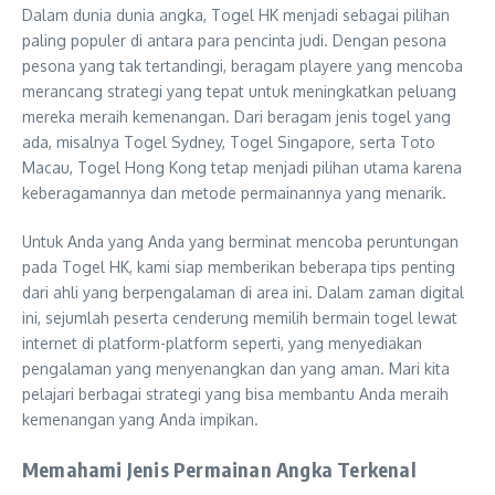
Dalam dunia dunia angka, Togel HK menjadi sebagai pilihan
paling populer di antara para pencinta judi. Dengan pesona
pesona yang tak tertandingi, beragam playere yang mencoba
merancang strategi yang tepat untuk meningkatkan peluang
mereka meraih kemenangan. Dari beragam jenis togel yang
ada, misalnya Togel Sydney, Togel Singapore, serta Toto
Macau, Togel Hong Kong tetap menjadi pilihan utama karena
keberagamannya dan metode permainannya yang menarik.
Untuk Anda yang Anda yang berminat mencoba peruntungan
pada Togel HK, kami siap memberikan beberapa tips penting
dari ahli yang berpengalaman di area ini. Dalam zaman digital
ini, sejumlah peserta cenderung memilih bermain togel lewat
internet di platform-platform seperti, yang menyediakan
pengalaman yang menyenangkan dan yang aman. Mari kita
pelajari berbagai strategi yang bisa membantu Anda meraih
kemenangan yang Anda impikan.
Memahami Jenis Permainan Angka Terkenal