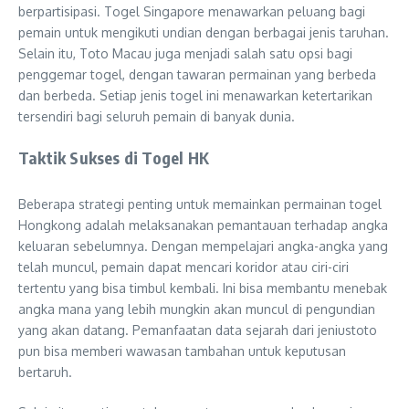
berpartisipasi. Togel Singapore menawarkan peluang bagi
pemain untuk mengikuti undian dengan berbagai jenis taruhan.
Selain itu, Toto Macau juga menjadi salah satu opsi bagi
penggemar togel, dengan tawaran permainan yang berbeda
dan berbeda. Setiap jenis togel ini menawarkan ketertarikan
tersendiri bagi seluruh pemain di banyak dunia.
Taktik Sukses di Togel HK
Beberapa strategi penting untuk memainkan permainan togel
Hongkong adalah melaksanakan pemantauan terhadap angka
keluaran sebelumnya. Dengan mempelajari angka-angka yang
telah muncul, pemain dapat mencari koridor atau ciri-ciri
tertentu yang bisa timbul kembali. Ini bisa membantu menebak
angka mana yang lebih mungkin akan muncul di pengundian
yang akan datang. Pemanfaatan data sejarah dari jeniustoto
pun bisa memberi wawasan tambahan untuk keputusan
bertaruh.