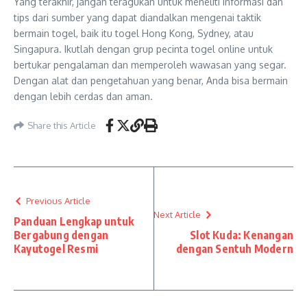
Yang terakhir, jangan teragukan untuk meneliti informasi dan
tips dari sumber yang dapat diandalkan mengenai taktik
bermain togel, baik itu togel Hong Kong, Sydney, atau
Singapura. Ikutlah dengan grup pecinta togel online untuk
bertukar pengalaman dan memperoleh wawasan yang segar.
Dengan alat dan pengetahuan yang benar, Anda bisa bermain
dengan lebih cerdas dan aman.
Share this Article
Previous Article
Next Article
Panduan Lengkap untuk
Bergabung dengan
Slot Kuda: Kenangan
Kayutogel Resmi
dengan Sentuh Modern