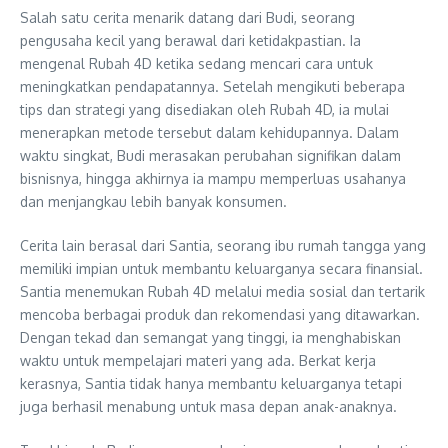
Salah satu cerita menarik datang dari Budi, seorang
pengusaha kecil yang berawal dari ketidakpastian. Ia
mengenal Rubah 4D ketika sedang mencari cara untuk
meningkatkan pendapatannya. Setelah mengikuti beberapa
tips dan strategi yang disediakan oleh Rubah 4D, ia mulai
menerapkan metode tersebut dalam kehidupannya. Dalam
waktu singkat, Budi merasakan perubahan signifikan dalam
bisnisnya, hingga akhirnya ia mampu memperluas usahanya
dan menjangkau lebih banyak konsumen.
Cerita lain berasal dari Santia, seorang ibu rumah tangga yang
memiliki impian untuk membantu keluarganya secara finansial.
Santia menemukan Rubah 4D melalui media sosial dan tertarik
mencoba berbagai produk dan rekomendasi yang ditawarkan.
Dengan tekad dan semangat yang tinggi, ia menghabiskan
waktu untuk mempelajari materi yang ada. Berkat kerja
kerasnya, Santia tidak hanya membantu keluarganya tetapi
juga berhasil menabung untuk masa depan anak-anaknya.