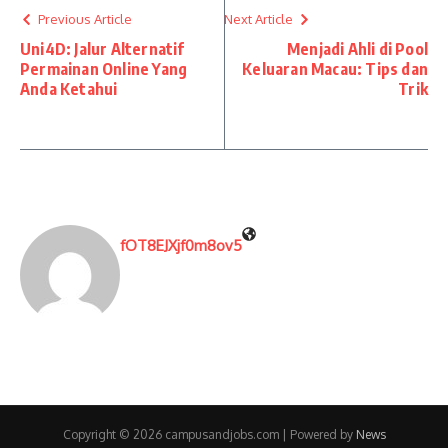
Previous Article
Next Article
Uni4D: Jalur Alternatif
Menjadi Ahli di Pool
Permainan Online Yang
Keluaran Macau: Tips dan
Anda Ketahui
Trik
fOT8EJXjf0m8ov5
Copyright © 2026 campusandjobs.com | Powered by
News