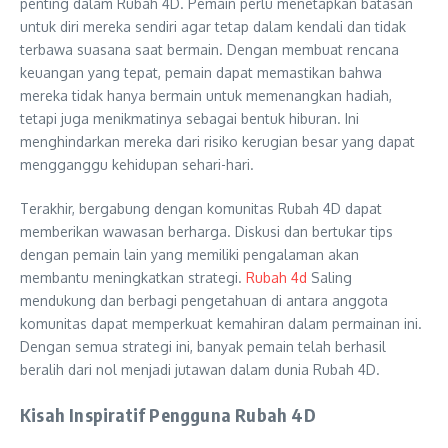
penting dalam Rubah 4D. Pemain perlu menetapkan batasan
untuk diri mereka sendiri agar tetap dalam kendali dan tidak
terbawa suasana saat bermain. Dengan membuat rencana
keuangan yang tepat, pemain dapat memastikan bahwa
mereka tidak hanya bermain untuk memenangkan hadiah,
tetapi juga menikmatinya sebagai bentuk hiburan. Ini
menghindarkan mereka dari risiko kerugian besar yang dapat
mengganggu kehidupan sehari-hari.
Terakhir, bergabung dengan komunitas Rubah 4D dapat
memberikan wawasan berharga. Diskusi dan bertukar tips
dengan pemain lain yang memiliki pengalaman akan
membantu meningkatkan strategi.
Rubah 4d
Saling
mendukung dan berbagi pengetahuan di antara anggota
komunitas dapat memperkuat kemahiran dalam permainan ini.
Dengan semua strategi ini, banyak pemain telah berhasil
beralih dari nol menjadi jutawan dalam dunia Rubah 4D.
Kisah Inspiratif Pengguna Rubah 4D