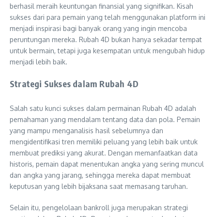
berhasil meraih keuntungan finansial yang signifikan. Kisah
sukses dari para pemain yang telah menggunakan platform ini
menjadi inspirasi bagi banyak orang yang ingin mencoba
peruntungan mereka. Rubah 4D bukan hanya sekadar tempat
untuk bermain, tetapi juga kesempatan untuk mengubah hidup
menjadi lebih baik.
Strategi Sukses dalam Rubah 4D
Salah satu kunci sukses dalam permainan Rubah 4D adalah
pemahaman yang mendalam tentang data dan pola. Pemain
yang mampu menganalisis hasil sebelumnya dan
mengidentifikasi tren memiliki peluang yang lebih baik untuk
membuat prediksi yang akurat. Dengan memanfaatkan data
historis, pemain dapat menentukan angka yang sering muncul
dan angka yang jarang, sehingga mereka dapat membuat
keputusan yang lebih bijaksana saat memasang taruhan.
Selain itu, pengelolaan bankroll juga merupakan strategi