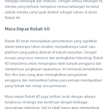
menjaga semangat dan motivasi. Dengan semua rintangan ini,
mereka yang berhasil mengatasi semua tantangan tersebut
adalah mereka yang layak disebut sebagai sukses di dunia
Rubah 4d.
Masa Depan Rubah 4D
Rubah 4D telah menunjukkan pertumbuhan yang signifikan
dalam beberapa tahun terakhir, menjadikannya salah satu
platform yang paling diminati di industri perjudian. Dengan
inovasi yang terus menerus dan peningkatan teknologi, Rubah
4D berpotensi untuk menjangkau lebih banyak pengguna dan
memperluas jangkauan layanannya. Ini termasuk penambahan
fitur-fitur baru yang akan meningkatkan pengalaman
pengguna dan memastikan bahwa para pemain mendapatkan
yang terbaik dari setiap sesi permainan.
Masa depan Rubah 4D juga terlihat cerah dengan adanya
kolaborasi strategis dan kemitraan dengan berbagai
perusahaan teknologi. Hal ini tidak hanya akan memperkuat