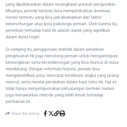
yang dipublikasikan dalam serangkaian putaran pengundian.
Misalnya, periode tertentu bisa memperlihatkan dominasi
nomor tertentu yang bisa jadi disebabkan dari faktor
keberuntungan atau pola psikologis pemain. Oleh karena itu,
penelitian terhadap hasil hk adalah aspek yang signifikan
dalam dunia togel.
Di samping itu, penggunaan statistik dalam penelitian
pengeluaran hk juga menolong pemain untuk mengantisipasi
kemungkinan serta kecenderungan yang bisa muncul di masa
mendatang. Dengan informasi historis, pemain bisa
mengidentifikasi pola, mencatat kombinasi angka yang jarang
muncul, serta menilai perubahan dalam hasil lotto hk. Hal ini
tidak hanya menyempurnakan petualangan bermain namun
juga menawarkan metode yang lebih ilmiah terhadap
permainan ini.
Share this Article