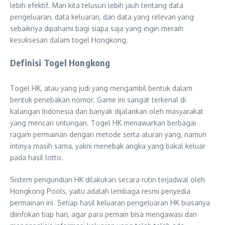
lebih efektif. Mari kita telusuri lebih jauh tentang data
pengeluaran, data keluaran, dan data yang relevan yang
sebaiknya dipahami bagi siapa saja yang ingin meraih
kesuksesan dalam togel Hongkong.
Definisi Togel Hongkong
Togel HK, atau yang judi yang mengambil bentuk dalam
bentuk penebakan nomor. Game ini sangat terkenal di
kalangan Indonesia dan banyak dijalankan oleh masyarakat
yang mencari untungan. Togel HK menawarkan berbagai
ragam permainan dengan metode serta aturan yang, namun
intinya masih sama, yakni menebak angka yang bakal keluar
pada hasil lotto.
Sistem pengundian HK dilakukan secara rutin terjadwal oleh
Hongkong Pools, yaitu adalah lembaga resmi penyedia
permainan ini. Setiap hasil keluaran pengeluaran HK biasanya
diinfokan tiap hari, agar para pemain bisa mengawasi dan