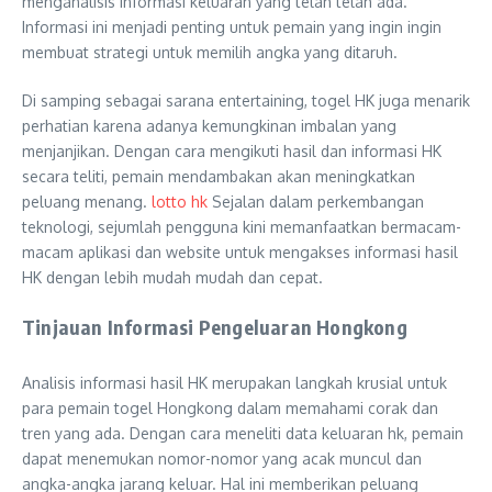
menganalisis informasi keluaran yang telah telah ada.
Informasi ini menjadi penting untuk pemain yang ingin ingin
membuat strategi untuk memilih angka yang ditaruh.
Di samping sebagai sarana entertaining, togel HK juga menarik
perhatian karena adanya kemungkinan imbalan yang
menjanjikan. Dengan cara mengikuti hasil dan informasi HK
secara teliti, pemain mendambakan akan meningkatkan
peluang menang.
lotto hk
Sejalan dalam perkembangan
teknologi, sejumlah pengguna kini memanfaatkan bermacam-
macam aplikasi dan website untuk mengakses informasi hasil
HK dengan lebih mudah mudah dan cepat.
Tinjauan Informasi Pengeluaran Hongkong
Analisis informasi hasil HK merupakan langkah krusial untuk
para pemain togel Hongkong dalam memahami corak dan
tren yang ada. Dengan cara meneliti data keluaran hk, pemain
dapat menemukan nomor-nomor yang acak muncul dan
angka-angka jarang keluar. Hal ini memberikan peluang