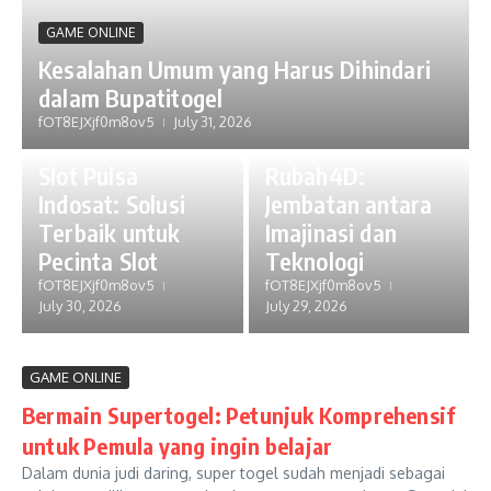
GAME ONLINE
Kesalahan Umum yang Harus Dihindari
dalam Bupatitogel
fOT8EJXjf0m8ov5
July 31, 2026
GAME ONLINE
GAME ONLINE
Slot Pulsa
Rubah4D:
Indosat: Solusi
Jembatan antara
Terbaik untuk
Imajinasi dan
Pecinta Slot
Teknologi
fOT8EJXjf0m8ov5
fOT8EJXjf0m8ov5
July 30, 2026
July 29, 2026
GAME ONLINE
Bermain Supertogel: Petunjuk Komprehensif
untuk Pemula yang ingin belajar
Dalam dunia judi daring, super togel sudah menjadi sebagai