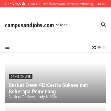
Skip to content
Hot News
Berkat Dewi 4D:Cerita Sukses dari Beberapa Pemenang
Kesalahan
campusandjobs.com
Menu
GAME ONLINE
Berkat Dewi 4D:Cerita Sukses dari
Beberapa Pemenang
fOT8EJXjf0m8ov5
July 31, 2026