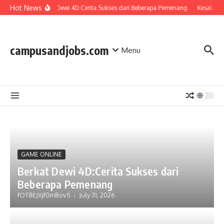
Skip to content
Hot News
Berkat Dewi 4D:Cerita Sukses dari Beberapa Pemenang
Kesalahan
campusandjobs.com
Menu
GAME ONLINE
Berkat Dewi 4D:Cerita Sukses dari
Beberapa Pemenang
fOT8EJXjf0m8ov5
July 31, 2026