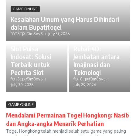
GAME ONLINE
Kesalahan Umum yang Harus Dihindari
dalam Bupatitogel
fOT8EJXjf0m8ov5
July 31, 2026
GAME ONLINE
GAME ONLINE
Slot Pulsa
Rubah4D:
Indosat: Solusi
Jembatan antara
Terbaik untuk
Imajinasi dan
Pecinta Slot
Teknologi
fOT8EJXjf0m8ov5
fOT8EJXjf0m8ov5
July 30, 2026
July 29, 2026
GAME ONLINE
Mendalami Permainan Togel Hongkong: Nasib
dan Angka-angka Menarik Perhatian
Togel Hongkong telah menjadi salah satu game yang paling