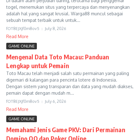
Di dalam alam perjudian daring, terutama bagi penggemar
togel, menemukan situs yang terpercaya dan menyenangkan
adalah hal yang sangat krusial. Warga88 muncul sebagai
sebuah tempat terbaik untuk untuk...
fOT8EJXjf0m8ov5
July 8, 2026
Read More
GAME ONLINE
Mengenal Data Toto Macau: Panduan
Lengkap untuk Pemain
Toto Macau telah menjadi salah satu permainan yang paling
digemari di kalangan para pencinta lotere di Indonesia.
Dengan sistem yang transparan dan data yang mudah diakses,
pemain dapat dengan mudah m...
fOT8EJXjf0m8ov5
July 6, 2026
Read More
GAME ONLINE
Memahami Jenis Game PKV: Dari Permainan
Domino QQ dan Poker Online