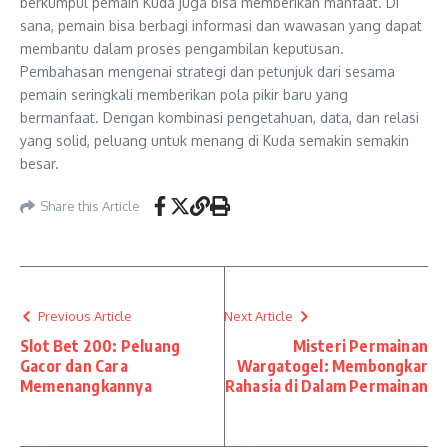
berkumpul pemain Kuda juga bisa memberikan manfaat. Di
sana, pemain bisa berbagi informasi dan wawasan yang dapat
membantu dalam proses pengambilan keputusan.
Pembahasan mengenai strategi dan petunjuk dari sesama
pemain seringkali memberikan pola pikir baru yang
bermanfaat. Dengan kombinasi pengetahuan, data, dan relasi
yang solid, peluang untuk menang di Kuda semakin semakin
besar.
Share this Article
Previous Article
Next Article
Slot Bet 200: Peluang
Misteri Permainan
Gacor dan Cara
Wargatogel: Membongkar
Memenangkannya
Rahasia di Dalam Permainan