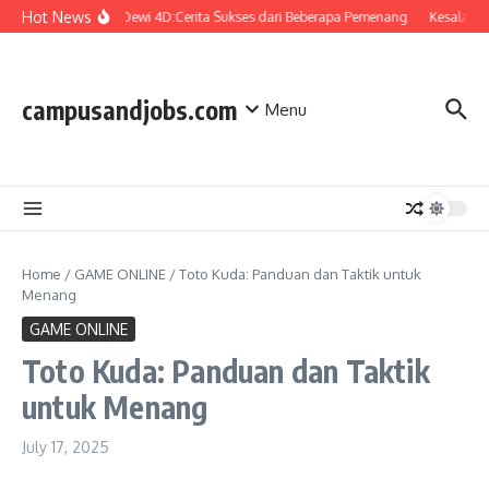
Skip to content
Hot News
Berkat Dewi 4D:Cerita Sukses dari Beberapa Pemenang
Kesalahan
campusandjobs.com
Menu
Home
/
GAME ONLINE
/
Toto Kuda: Panduan dan Taktik untuk
Menang
GAME ONLINE
Toto Kuda: Panduan dan Taktik
untuk Menang
July 17, 2025