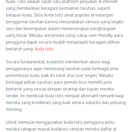
Kuda Toto adalah salah satu platform perjudian di internet
yang memberikan beragam permainan taruhan, seperti
balapan kuda. Situs kuda toto amat populer di kalangan
penggemar taruhan karena menyediakan sensasi yang begitu
seru dan kesempatan dalam memenangkan penghargaan
yang besar. Melalui antarmuka yang cukup user-friendly, para
pengguna dapat secara mudah menjelajahi beragam pilihan
bertaruh yang.
kuda toto
Secara fundamental, kudatoto memberikan akses bagi
penggunanya agar memasang taruhan pada berbagai jenis
perlombaan kuda, baik itu lokal atau luar negeri. Melalui
berbagai pilihan taruhan, para pemain bisa memilih jenis
bertaruh yang sesuai dengan strategi dan tujuan mereka
sendiri. Ini membuat kuda toto menjadi alternatif menarik bagi
mereka yang kombinasi yang baik antara sukacita dan peluang
menang.
Untuk memulai menggunakan kuda toto, pengguna perlu
melalui tahapan masuk kudatoto setelah mereka daftar di