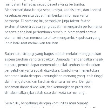
mendalam terhadap setiap peserta yang berlomba.
Mencermati data kinerja sebelumnya, kondisi trek, dan kondisi
kesehatan peserta dapat memberikan informasi yang
berharga. Di samping itu, perhatikan juga faktor-faktor
eksternal seperti cuaca yang dapat memengaruhi performansi
peserta pada hari perlombaan tersebut. Memahami semua
elemen ini akan membantu untuk mengambil keputusan yang
lebih baik saat melakukan taruhan.
Salah satu strategi yang bagus adalah melalui menggunakan
sistem taruhan yang terstruktur. Daripada mengandalkan nasib
semata, pemain dapat menentukan nilai taruhan berdasarkan
penyelidikan yang sudah dilakukan. Contohnya, menentukan
beberapa kuda dengan kemungkinan menang yang lebih tinggi
dan mengalokasikan taruhan di antara mereka. Dengan,
ancaman dapat dikecilkan, dan kemungkinan profit bisa
dimaksimalkan jika salah satu dari kuda itu menang.
Selain itu, bergabung dengan komunitas atau tempat