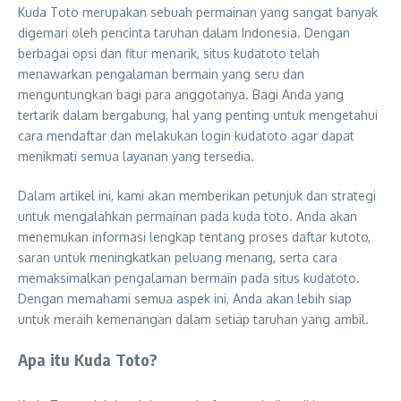
Kuda Toto merupakan sebuah permainan yang sangat banyak
digemari oleh pencinta taruhan dalam Indonesia. Dengan
berbagai opsi dan fitur menarik, situs kudatoto telah
menawarkan pengalaman bermain yang seru dan
menguntungkan bagi para anggotanya. Bagi Anda yang
tertarik dalam bergabung, hal yang penting untuk mengetahui
cara mendaftar dan melakukan login kudatoto agar dapat
menikmati semua layanan yang tersedia.
Dalam artikel ini, kami akan memberikan petunjuk dan strategi
untuk mengalahkan permainan pada kuda toto. Anda akan
menemukan informasi lengkap tentang proses daftar kutoto,
saran untuk meningkatkan peluang menang, serta cara
memaksimalkan pengalaman bermain pada situs kudatoto.
Dengan memahami semua aspek ini, Anda akan lebih siap
untuk meraih kemenangan dalam setiap taruhan yang ambil.
Apa itu Kuda Toto?